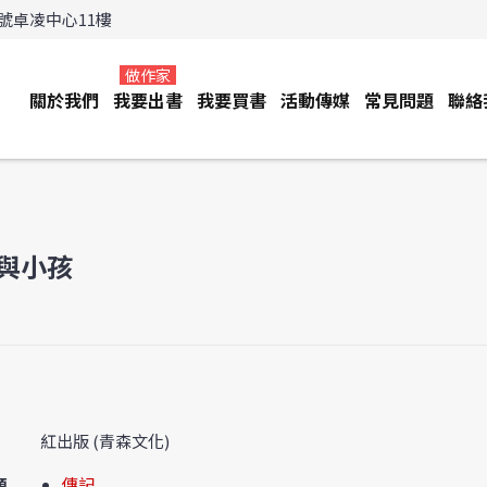
3號卓凌中心11樓
做作家
關於我們
我要出書
我要買書
活動傳媒
常見問題
聯絡
與小孩
紅出版 (青森文化)
類
傳記