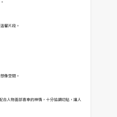
了。
的溫馨片段。
的想像空間。
配合人物面部喜幸的神情，十分協調切貼，讓人