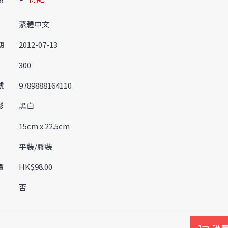
繁體中文
期
2012-07-13
300
號
9789888164110
彩
黑白
15cm x 22.5cm
平裝/膠裝
價
HK$98.00
否