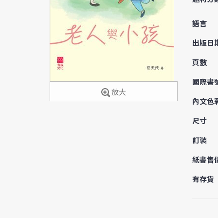
語言
出版日
頁數
國際書
放大
內文色
尺寸
訂裝
紙書售
有存貨