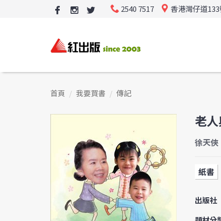
2540 7517
香港灣仔道13
首頁
我要買書
傳記
老人
徐天俠
紙書
出版社
題材分