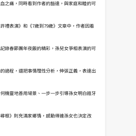
泣血之痛，同時看到作者的豁達，與家庭和睦的可
許禮表演》和《7歲到79歲》文章中，作者因着
地記錄春節團年夜飯的精彩，孫兒女爭相表演的可
嚇的過程，還把事情理性分析，伸張正義，表達出
如何機靈地善用場景、一步一步引導孫女明白箍牙
《尋根》則充滿家鄉情，感動得連孫女也決定改