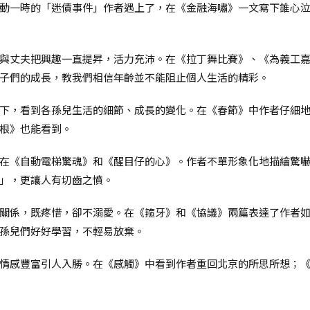
動一時的「迷債事件」作者遇上了，在《金融海嘯》一文寫下錐心
與丈夫把興趣一直提昇，活力充沛。在《拉丁舞比賽》、《為義工嘉
子們的成長，教我們相信年齡並不能阻止個人生活的精彩。
下，看到各孫兒生活的細節、成長的變化。在《春節》中作者仔細
根》也能看到。
在《自動電梯驚魂》和《醒目仔的心》。作者不單形象化地描繪驚
」，更讓人有切齒之憤。
關係，既疼惜，卻不溺愛。在《箍牙》和《協議》兩篇表達了作者
孫兒們好好學習，不輕易放棄。
情感豐富引人入勝。在《感觸》中看到作者重回北京的所思所想；