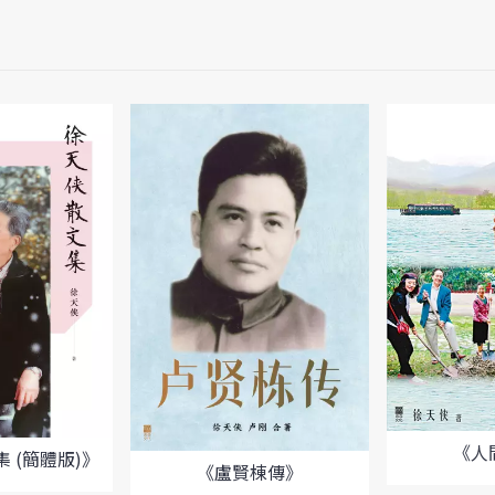
《人
 (簡體版)》
《盧賢棟傳》