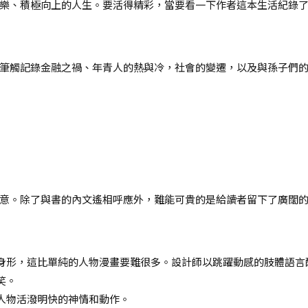
樂、積極向上的人生。要活得精彩，當要看一下作者這本生活紀錄
筆觸記錄金融之禍、年青人的熱與冷，社會的變遷，以及與孫子們
意。除了與書的內文遙相呼應外，難能可貴的是給讀者留下了廣闊
身形，這比單純的人物漫畫要難很多。設計師以跳躍動感的肢體語言
笑。
人物活潑明快的神情和動作。