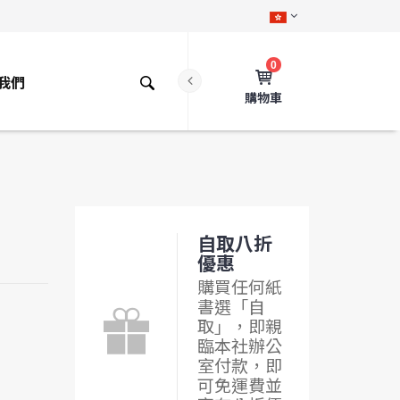
0
我們
購物車
自取八折
優惠
購買任何紙
書選「自
取」，即親
臨本社辦公
室付款，即
可免運費並