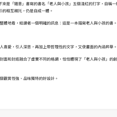
下來是「隨意」書寫的書名「老人與小孩」五個淺紅的打字，自稱一
彩的相互襯托，仍是自成一體。
整體地看，給讀者一個明確的訊息：這是一本描寫老人與小孩的書
人喜愛，引人深思，再加上帶哲理性的文字，又使畫面的內涵昇華
封面和封底融合了虛實不同的格調，恰恰體現了「老人與小孩」的
個觀賞性強、品味獨特的好設計。