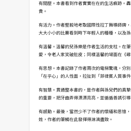
有閱歷。本書看到作者實實在在的生活痕跡。轟
貴。
有活力。作者堅毅地考取國際性拉丁舞導師牌，
大大小小的比賽看到時下年輕人的種種，以及孫
有溫馨。溫馨的兒孫樂是作者生活的支柱。在筆
愛，令老人家笑破肚皮；同樣溫馨的場面在《尋
有思想。本書記錄了作者兩次的電梯驚魂，分別
「在乎心」的人性面，拉扯到「菲律賓人質事件
有智慧。貫通整本書的，是作者與孫兒們的真摯
的重要，把牙齒弄得漂漂亮亮，並循循善誘引導
有感動。最後，當然少不了作者的懷緬和思憶，
姓，作者的筆觸在此發揮得淋漓盡致。