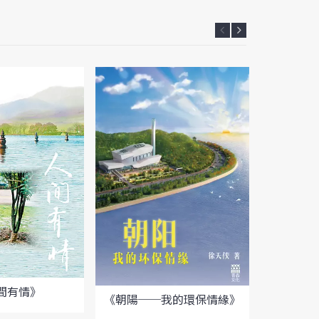
間有情》
《朝陽──我的環保情緣》
《