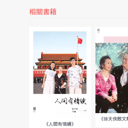
相關書籍
《徐天俠散文集
《人間有情續》