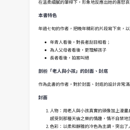
在溫柔細膩的筆桿下，形象地反應出她的喜怒哀
本書特色
年過七旬的作者，把晚年精彩的片段寫下來，以
年青人看後，對長者刮目相看；
為人父母者看後，更理解孩子
長者看後，拍案叫絕
剖析「老人與小孩」的封面、封底
作為此書的作者，對於封面、封底的設計非常滿
封面
人物：用老人與小孩真實的頭像加上漫畫
感受到那種天倫之樂的情趣，情不自禁地
色彩：以柔和靜雅的冷色為主調，突出了