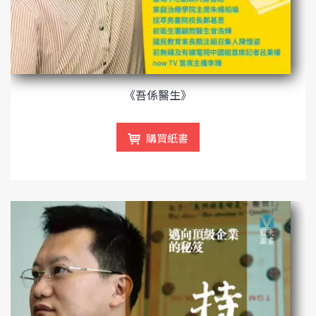
《吾係醫生》
購買紙書