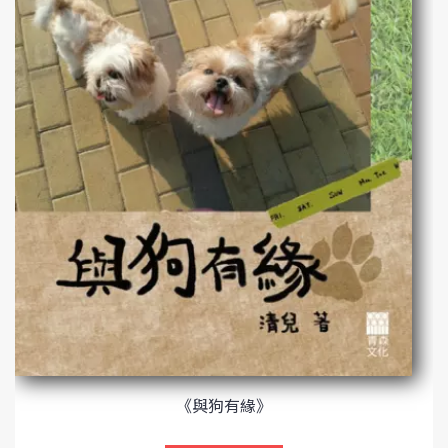
《與狗有緣》