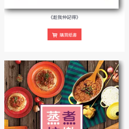
《趁我仲記得》
購買紙書