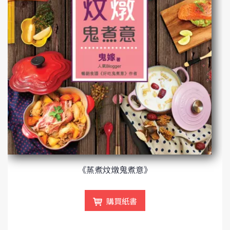
《蒸煮炆燉鬼煮意》
購買紙書