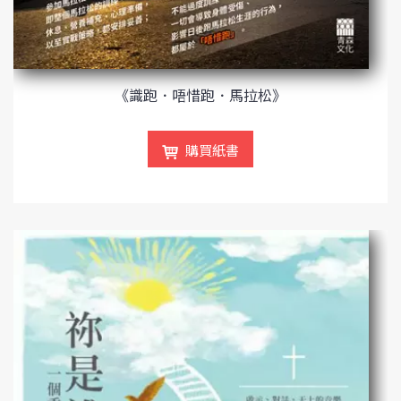
《識跑．唔惜跑．馬拉松》
購買紙書