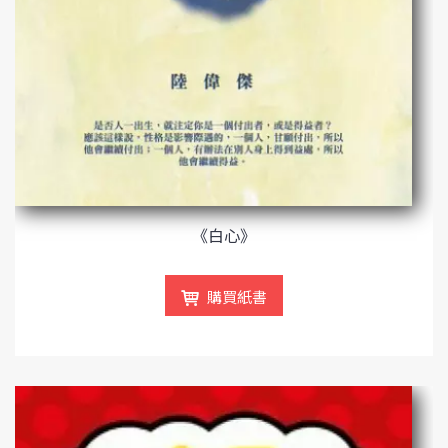
《白心》
購買紙書