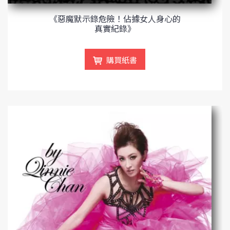
《惡魔默示錄――危險！佔據女人身心的
真實紀錄》
購買紙書