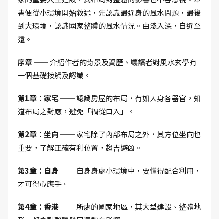
書便從小環境開始敘述，先認識最近身的風水問題，最後
到大環境，認識國家整體的風水情況。由淺入深，自近至
遠。
序章 ──
介紹作者的背景及資歷、讓讀者對風水玄學有
一個基礎接觸及認識。
第1章：家宅 ──
認識房屋的布局，有如人身各器官，知
道布局之對應，避免「禍從口入」。
第2章：坐向 ──
家宅除了內部布局之外，其方位坐向也
重要，了解正確有利位置，趨吉避凶。
第3章：自身 ──
自身身處小環境中，要懂得配合利用，
才可得心應手。
第4章：香港 ──
所處的國家地區，其大型建設、整體地