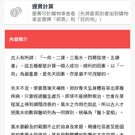
運費計算
運費可於購物車查看（先將要買的書加到購物
車並選擇「郵寄」和「目的地」）
內容簡介
古人有所謂：「一命，二運，三風水，四積陰德，五讀
書」，這五種都是計算一個人成功、順利的因素，以「一
命」為最重要，是先天因素，亦是最不可改變的。
先天不足，便要靠後天補救，就好像天生身體容易出某種
疾病，只要經過醫生處方，即使不能絕對根治，也會在某
程度上得到調理改善的。風水之作用也如此，所以古人才
把風水術數與醫術列為一同類別，統稱為「醫卜星相」。
風水要顧及的範圍不止於自身及家居，周邊社區甚至是國
家的重要大型建設，其布局對整體的影響也不容忽視。本