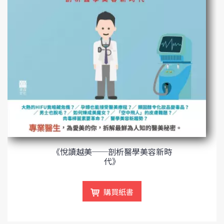
《悅讀越美──剖析醫學美容新時
代》
購買紙書