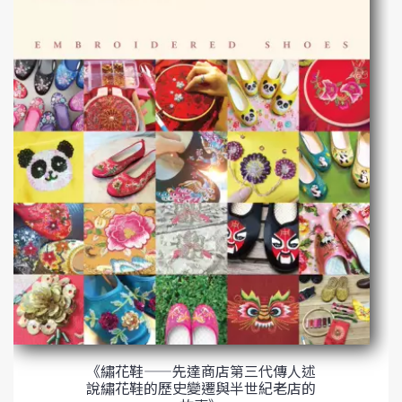
《繡花鞋——先達商店第三代傳人述
說繡花鞋的歷史變遷與半世紀老店的