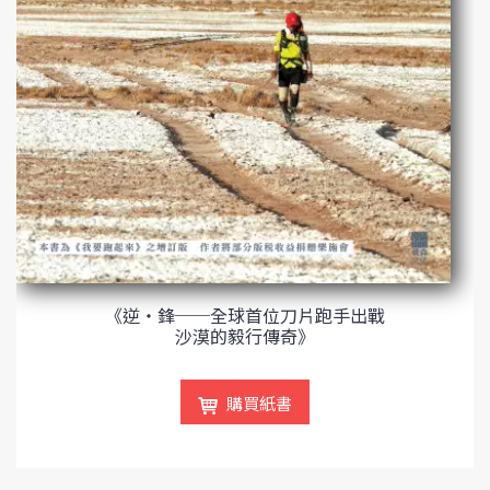
《逆‧鋒──全球首位刀片跑手出戰
沙漠的毅行傳奇》
購買紙書