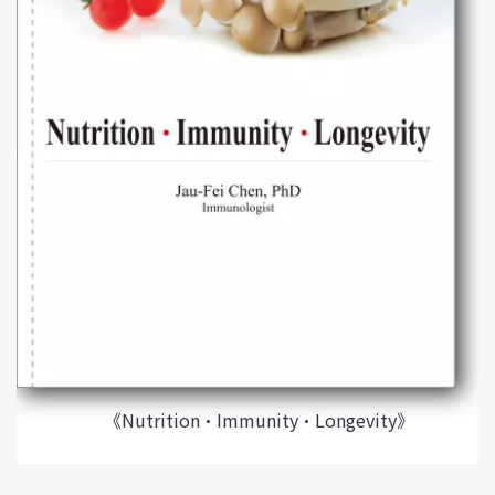
《Nutrition·Immunity·Longevity》