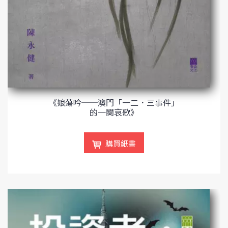
《娘蕩吟──澳門「一二．三事件」
的一闋哀歌》
購買紙書