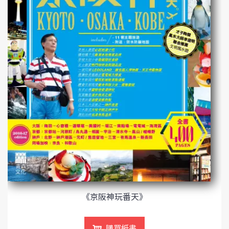
《京阪神玩番天》
購買紙書