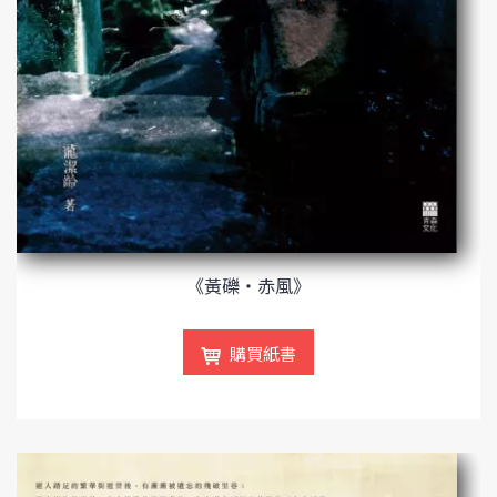
《黃礫‧赤風》
購買紙書