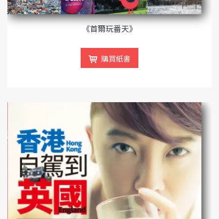
《首爾玩番天》
購買紙書