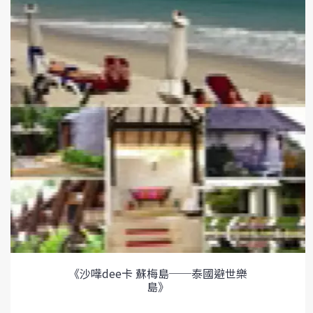
《沙嘩dee卡 蘇梅島──泰國避世樂
島》