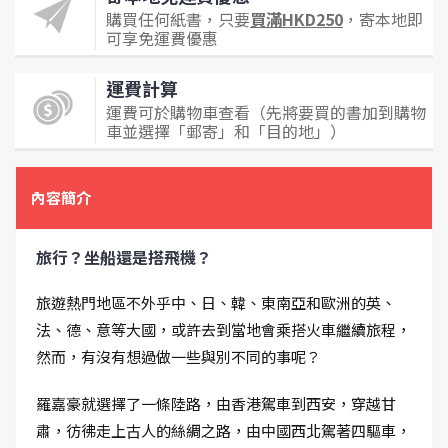
購買任何紙書，只要
買滿HKD250
，寄本地即
可享免運費優惠
運費計算
運費可於購物車查看（先將要買的書加到購物
車並選擇「郵寄」和「目的地」）
內容簡介
旅行？坐船還是搭飛機？
旅遊熱門地區不外乎中、日、韓、東南亞和歐洲的英、
法、德、意等大國，或許去到當地會乘搭火車繼續旅程，
然而，有沒有想過做一些與別不同的事呢？
羅嘉豪就選擇了一條陸路，由香港駕車到西安，穿越甘
肅，彷彿走上古人的絲綢之路，由中國西北駕著四驅車，