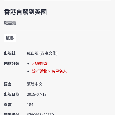
香港自駕到英國
羅嘉豪
紙書
出版社
紅出版 (青森文化)
題材分類
地理旅遊
流行讀物 > 名星名人
語言
繁體中文
出版日期
2015-07-13
頁數
184
國際書號
9789881438669