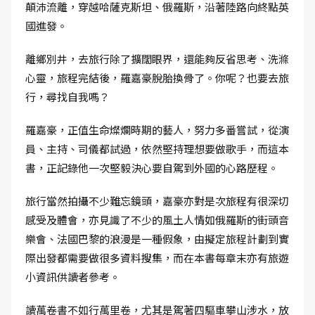
顛沛流離，穿越哈薩克斯坦、俄羅斯，沿著陸路向終點英
國進發。
離鄉別井，去旅行除了擴闊眼界，還能夠反省思考、洗滌
心靈，旅程完結後，羅嘉豪脫胎換骨了。你呢？也要去旅
行，尋找自我嗎？
羅嘉豪，正值生命燦爛時期的藝人，努力多番嘗試，從演
員、主持、司儀都試過，依然堅持理想要做歌手，而這本
書，正記錄他一次堅毅決心要自駕到外國的心路歷程。
旅行當然拍攝不少難忘鏡頭，嘉豪亦對是次旅程有很深切
感受及體會，亦見識了不少的風土人情如俄羅斯的街頭音
樂會、法國巴黎的浪漫是一種假象，由擬定旅程計劃到實
際出發都需要做很多資料搜集，而在本書每章末亦有旅遊
小資訊供讀者參考。
讀萬卷書不如行萬里卷，尤其是駕著四驅車攀山涉水，放