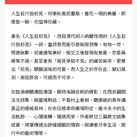
人生若只如初見，何事秋風悲畫扇。曇花一現的美麗，即
便是一瞬，也值得珍藏。
書名《人生若初見》，改自清代詞人納蘭性德的《人生若
只如初見》一詞，富詩意而能引發無限想像。匆匆一世，
際遇無數，初識通常美好，相交之後發現有差異，亦是再
尋常不過。甚至會有「相見爭如不見」的痛苦無奈，更覺
出「初見」朦朧滋味的可愛。而人生之妙亦在此：變幻莫
測，高低跌宕，可遇而不可求。
在鼓浪嶼聽潮起潮落，期待海韻女郎的倩影；在西非翻閱
法文詩集，與靈魂對話；不看村上春樹，聽挪威的青年講
真正的挪威森林；在布拉格革命廣場附近，循卡夫卡的生
活軌跡……心隨境轉，隨遇而安，作者將廿三篇散文結集
成書，用筆傳達出舒緩細膩的情致，與讀者分享生活、旅
行中的藝術情懷。