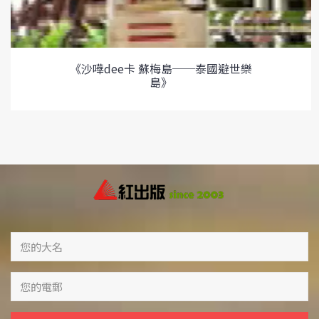
《沙嘩dee卡 蘇梅島──泰國避世樂
島》