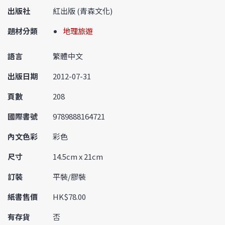
出版社
紅出版 (青森文化)
題材分類
地理旅遊
語言
繁體中文
出版日期
2012-07-31
頁數
208
國際書號
9789888164721
內文色彩
彩色
尺寸
14.5cm x 21cm
訂裝
平裝/膠裝
紙書售價
HK$78.00
有存貨
否