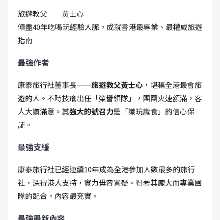
旅遊教父──黃士心
傾盡40年吃喝玩經驗人脈，成就香港最專業、最權威旅遊
指南
最強作者
康泰旅行社董事長──
旅遊教父黃士心
，堪稱全港最會旅
遊的人。不時技癢出任「榮譽領隊」，團團火速額滿，客
人大讚滿意。其
強大的號召力
是「識玩識食」的信心保
証。
最強支緩
康泰旅行社已經連續10年成為全港參加人數最多的旅行
社，深得港人支持，實力毋容置疑。得著其龐大而專業團
隊的配合，內容最充實。
最強最新內容