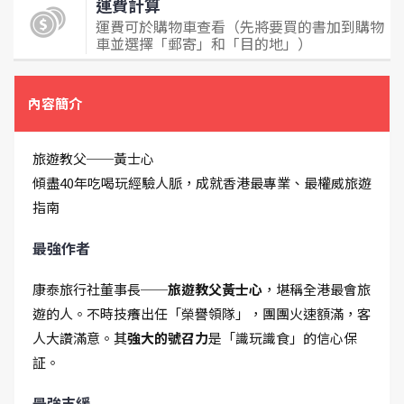
運費計算
運費可於購物車查看（先將要買的書加到購物
車並選擇「郵寄」和「目的地」）
內容簡介
旅遊教父──黃士心
傾盡40年吃喝玩經驗人脈，成就香港最專業、最權威旅遊
指南
最強作者
康泰旅行社董事長──
旅遊教父黃士心
，堪稱全港最會旅
遊的人。不時技癢出任「榮譽領隊」，團團火速額滿，客
人大讚滿意。其
強大的號召力
是「識玩識食」的信心保
証。
最強支緩