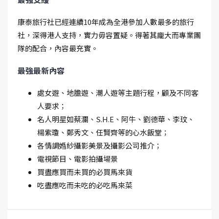
康泰旅行社已經連續10年成為全港參加人數最多的旅行
社，深得港人支持，實力毋容置疑。得著其龐大而專業團
隊的配合，內容最充實。
最強最新內容
處女遊、地膽遊、潮人遊等主題行程，顧及不同客
人要求；
名人明星如蔡瀾、S.H.E、阿牛、劉德華、李玟、
楊紫瓊、鄭秀文、任賢齊等的心水飯堂；
各情調婚紗攝影美景及攝影公司推介；
電視節目、電影拍攝場景
買盡應買而未買的必買馬來貨
吃盡應吃而未吃的必吃馬來菜