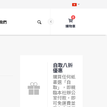
0
我們
購物車
自取八折
優惠
購買任何紙
書選「自
取」，即親
臨本社辦公
室付款，即
可免運費並