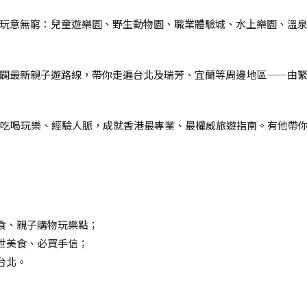
玩意無窮：兒童遊樂園、野生動物園、職業體驗城、水上樂園、溫
闢最新親子遊路線，帶你走遍台北及瑞芳、宜蘭等周邊地區——由
年吃喝玩樂、經驗人脈，成就香港最專業、最權威旅遊指南。有他帶
食、親子購物玩樂點；
世美食、必買手信；
台北。