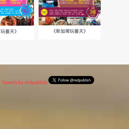
《新加坡玩番天》
京玩番天》
《馬
Tweets by redpublish