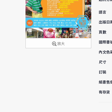
語言
出版日
頁數
國際書
放大
內文色
尺寸
訂裝
紙書售
有存貨