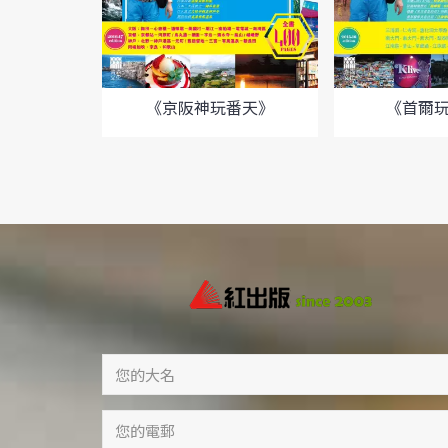
《京阪神玩番天》
《首爾