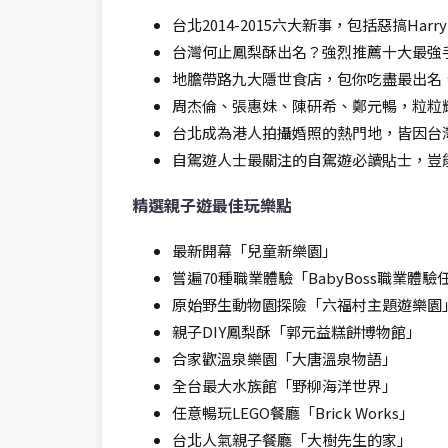
台北2014-2015六大新事，包括惡搞H
台灣何止鳳梨酥出名？強烈推薦十大最強
地膽帶路九大隱世食店，包你吃盡最出名
周杰倫、張惠妹、陳研希、鄭元暢，粒粒
台北成為港人拍攝婚照的熱門地，皆因台
自駕遊人士最關注的自駕遊必讀貼士，豈
精選親子遊最佳玩樂點
最新開幕「兒童新樂園」
嘗遍70種職業體驗「BabyBoss職業體驗
原始野生動物園探險「六福村主題遊樂園
親子DIY鳳梨酥「郭元益糕餅博物館」
合家歡溫泉樂園「大唐溫泉物語」
全台最大水族館「野柳海洋世界」
任意暢玩LEGO餐廳「Brick Works」
台北人氣親子餐廳「大樹先生的家」