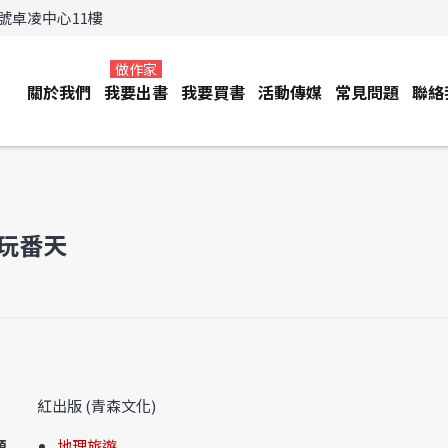
3號卓凌中心11樓
做作家
關於我們
我要出書
我要買書
活動傳媒
常見問題
聯絡
玩番天
紅出版 (青森文化)
類
地理旅遊