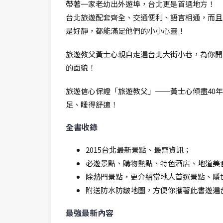
帶著一家老幼出外遊埠，台北更是首選地方！
台北旅遊配套齊全、交通便利、語言相通，而且
是好靜，都能滿足他們的小小心靈！
旅遊教父黃士心親自走遍台北大街小巷，為你開
的面貌！
旅遊信心保證「旅遊教父」──黃士心傾盡40
足、睡得舒適！
全書收錄
2015台北最新景點、最齊資訊；
必遊景點、購物熱點、特色酒店、地道美
除熱門景點，更介紹當地人首選景點、隱
附送防水防皺地圖，方便你攜著此書遊遍
最強最新內容