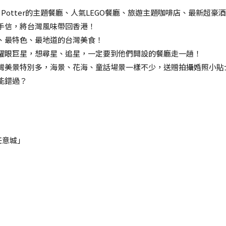
arry Potter的主題餐廳、人氣LEGO餐廳、旅遊主題咖啡店、最新
手信，將台灣風味帶回香港！
、最特色、最地道的台灣美食！
耀眼巨星，想尋星、追星，一定要到他們開設的餐廳走一趟！
灣美景特別多，海景、花海、童話場景一樣不少，送贈拍攝婚照小貼
能錯過？
任意城」
」