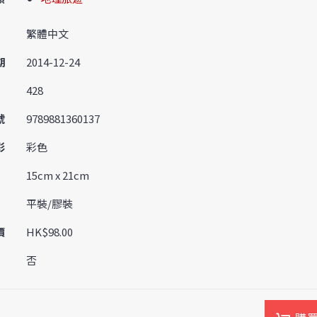
繁體中文
期
2014-12-24
428
號
9789881360137
彩
彩色
15cm x 21cm
平裝/膠裝
價
HK$98.00
否