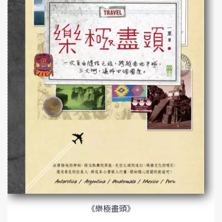
《樂極盡頭》