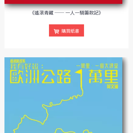
《遙滾青藏 ── 一人一騎籌款記》
購買紙書