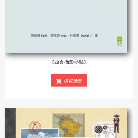
《西貢攝影秘點》
購買紙書