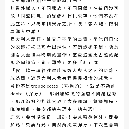
我 就 知 道 明 媚 的 一 天 即 將 展 開 。
無 數 外 鄉 人 ， 不 同 種 族 ， 不 同 國 籍 ， 在 這 個 沒 可
能 「 同 聲 同 氣 」 的 異 鄉 裡 掙 扎 求 存 。 他 們 不 為 在
此 立 命 ， 只 為 求 個 安 身 之 所 ， 唉 ！ 做 人 難 ， 做 個
異 鄉 人 更 難 ！
意 大 利 人 愛 紅 ， 這 又 是 不 爭 的 事 實 ， 從 他 們 日 常
的 衣 飾 打 扮 已 可 看 出 端 倪 。 若 嫌 證 據 不 足 ， 隨 意
翻 看 文 藝 復 興 時 期 的 畫 作 ， 甚 至 追 溯 更 古 遠 的 羅
馬 帝 國 遺 痕 ， 都 不 難 找 到 更 多 「 紅 」 跡 。
「 食 」 這 一 環 往 往 最 能 拉 近 人 與 人 之 間 的 距 離 ，
忽 然 間 ， 對 意 大 利 人 我 有 種 惺 惺 相 惜 的 感 覺 。
意 粉 不 是 troppo cotto （ 熟 過 頭 ） ， 就 是 不 夠 al
dente （ 彈 牙 ） 。 那 焗 釀 矮 瓜 的 面 層 不 夠 麵 包 糠
， 那 炸 海 鮮 的 炸 漿 又 放 了 太 多 麵 粉 。 餐 餐 如 是 ，
晚 晚 如 此 ， 每 次 都 總 有 理 由 ， 總 有 瑕 疪 。
原 來 ， 要 骨 格 強 健 ， 加 鈣 ！ 要 意 粉 夠 彈 牙 ， 都 要
加 鈣 ！ 只 要 夠 鈣 ， 自 然 夠 挺 兼 彈 牙 。 下 次 煮 意 粉