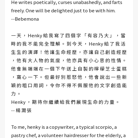
He writes poetically, curses unabashedly, and farts
freely. One will be delighted just to be with him.
--Bebemona
一 天 ， Henky 給 我 寫 了 四 個 字 「 有 容 乃 大 」 ， 當
時 的 我 不 能 完 全 理 解 。 到 今 天 ， Henky 給 了 我 活
生 生 的 演 譯 ！ 他 讓 生 命 經 歷 ， 亦 讓 自 己 創 造 經 歷
， 他 有 大 人 物 的 氣 度 ， 他 亦 具 有 小 心 思 的 性 情 。
他 會 無 端 端 在 一 個 下 午 送 上 自 製 的 檸 檬 芝 士 蛋 糕
， 窩 心 一 下 。 但 最 好 別 惹 怒 他 ， 他 會 說 出 一 些 新
穎 的 粗 口 用 詞 ， 令 你 不 得 不 佩 服 他 的 文 字 創 造 能
力 。
Henky ， 期 待 你 繼 續 給 我 們 展 現 生 命 的 力 量 。
-- 楊 潤 張
To me, henky is a copywriter, a typical scorpio, a
pastry chef, a volunteer hairdresser for the elderly, a