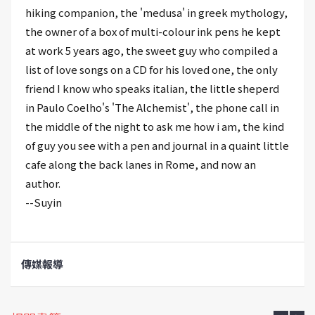
hiking companion, the 'medusa' in greek mythology,
the owner of a box of multi-colour ink pens he kept
at work 5 years ago, the sweet guy who compiled a
list of love songs on a CD for his loved one, the only
friend I know who speaks italian, the little sheperd
in Paulo Coelho's 'The Alchemist', the phone call in
the middle of the night to ask me how i am, the kind
of guy you see with a pen and journal in a quaint little
cafe along the back lanes in Rome, and now an
author.
--Suyin
傳媒報導