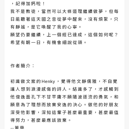
， 記 得 加 鈣 啦 ！
我 不 是 教 徒 ， 當 然 可 以 大 條 道 理 繼 續 做 夢 ， 但 每
日 能 聽 著 這 天 國 之 音 從 夢 中 醒 來 ， 沒 有 煩 絮 ， 只
有 靜 謐 ， 是 它 喚 醒 了 我 的 心 寧 。
願 望 仍 要 繼 續 ， 上 一 個 經 已 達 成 ， 這 個 如 何 呢 ？
希 望 有 朝 一 日 ， 有 機 會 細 說 從 頭 。
作 者 簡 介 ：
初 識 做 文 案 的 Henky ， 覺 得 他 文 靜 儒 雅 ， 不 自 覺
讓 人 想 到 浪 漫 感 傷 的 詩 人 。 結 識 多 了 ， 才 感 觸 到
他 俊 逸 面 孔 下 不 甘 平 庸 不 願 隨 波 逐 流 的 勇 氣 ， 和
願 意 為 了 理 想 而 放 棄 安 逸 的 決 心 。 做 他 的 好 朋 友
深 受 他 影 響 ， 深 知 這 輩 子 甚 麼 最 重 要 ， 甚 麼 最 值
得 努 力 ， 甚 麼 最 應 該 放 棄 。
-- 董 華