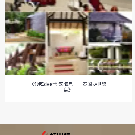
《沙嘩dee卡 蘇梅島──泰國避世樂
島》