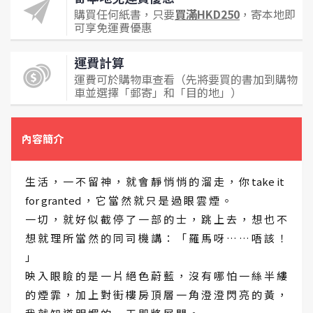
購買任何紙書，只要
買滿HKD250
，寄本地即
可享免運費優惠
運費計算
運費可於購物車查看（先將要買的書加到購物
車並選擇「郵寄」和「目的地」）
內容簡介
生 活 ， 一 不 留 神 ， 就 會 靜 悄 悄 的 溜 走 ， 你 take it
for granted ， 它 當 然 就 只 是 過 眼 雲 煙 。
一 切 ， 就 好 似 截 停 了 一 部 的 士 ， 跳 上 去 ， 想 也 不
想 就 理 所 當 然 的 同 司 機 講 ： 「 羅 馬 呀 … … 唔 該 ！
」
映 入 眼 瞼 的 是 一 片 絕 色 蔚 藍 ， 沒 有 哪 怕 一 絲 半 縷
的 煙 霏 ， 加 上 對 街 樓 房 頂 層 一 角 澄 澄 閃 亮 的 黃 ，