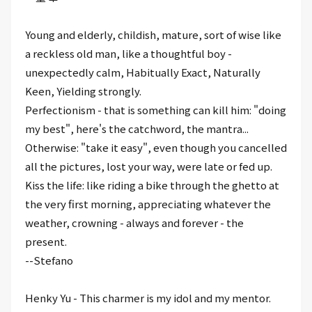
Young and elderly, childish, mature, sort of wise like
a reckless old man, like a thoughtful boy -
unexpectedly calm, Habitually Exact, Naturally
Keen, Yielding strongly.
Perfectionism - that is something can kill him: "doing
my best", here's the catchword, the mantra...
Otherwise: "take it easy", even though you cancelled
all the pictures, lost your way, were late or fed up.
Kiss the life: like riding a bike through the ghetto at
the very first morning, appreciating whatever the
weather, crowning - always and forever - the
present.
--Stefano
Henky Yu - This charmer is my idol and my mentor.