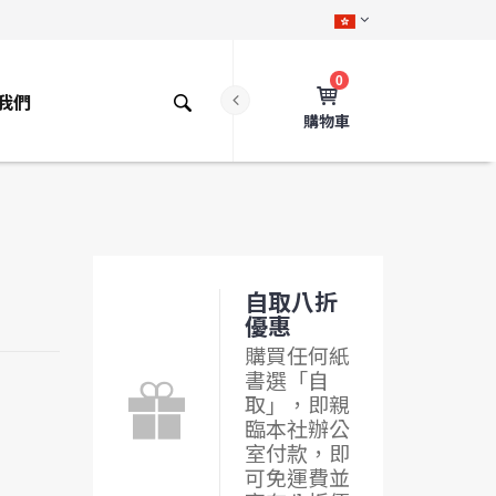
0
我們
購物車
自取八折
優惠
購買任何紙
書選「自
取」，即親
臨本社辦公
室付款，即
可免運費並