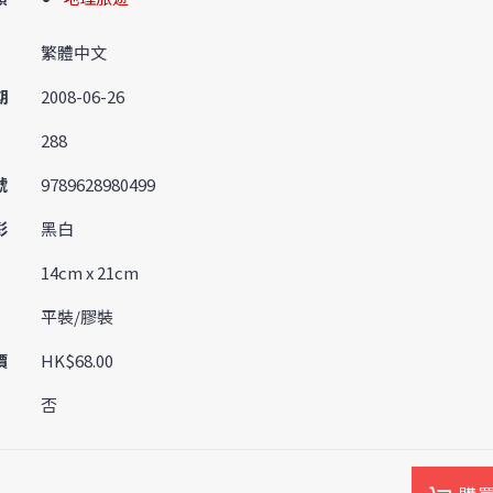
繁體中文
期
2008-06-26
288
號
9789628980499
彩
黑白
14cm x 21cm
平裝/膠裝
價
HK$68.00
否