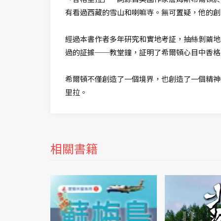
有看過西藏的雪山和喇嘛寺。無可置疑，他的創
經過本書作者多年研究和實地考証，抽絲剝繭地
過的証據──教堂鐘，証明了希爾頓心目中香格
希爾頓不僅創造了一個境界，也創造了一個精神
里拉。
相關書籍