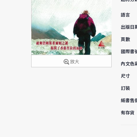
語言
出版日
頁數
國際書
放大
內文色
尺寸
訂裝
紙書售
有存貨