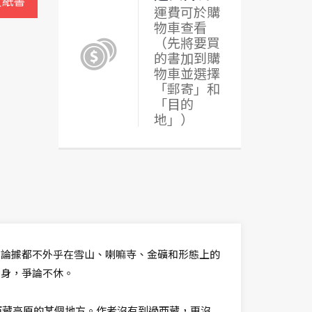
買紙書
運費可於購
物車查看
（先將要買
的書加到購
物車並選擇
「郵寄」和
「目的
地」）
，論據都不外乎在雪山、喇嘛寺、金礦和形態上的
化身，爭論不休。
西藏高原的某個地方。作者沒有到過西藏，更沒