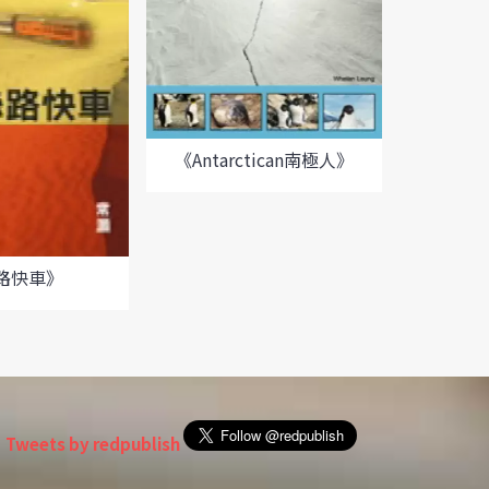
《Antarctican南極人》
《喝
路快車》
Tweets by redpublish