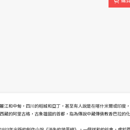
購
麗江和中甸，四川的稻城和亞丁，甚至有人說是在喀什米爾或印度
西藏的阿里古格，古象雄國的首都，指為傳說中藏傳佛教香巴拉的
1933年出版的創作小說《消失的地平線》，一個祥和的社會，處於