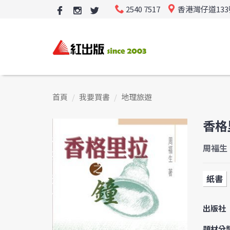
2540 7517
香港灣仔道13
首頁
我要買書
地理旅遊
香格
周福生
紙書
出版社
題材分