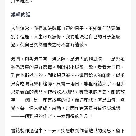
具準確性。
編輯的話
人生無常，我們無法數算自己的日子，不知道何時要道
別；但是，人生可以無悔，我們能決定自己的日子怎麼
過，使自己突然離去之時不會有遺憾。
澳門，與香港只有一海之隔，是港人的避風塘——是暫離
熟悉環境的最好選擇。到毗鄰小城歇一歇，看看大三巴、
到官也街找吃的、到賭場見識……澳門給人的印象，似乎
只有吃喝玩樂和賭博。只需一兩日，旅程就結束了，但那
只是表面的澳門。作者深入澳門，尋找她的歷史、她的故
事——澳門是一座有故事的城，而這座城，就是由每一條
街、每一個人組成。感動，只因作者願意替這個城說話
——一個難得的作者，一本難得的作品。
書籍製作過程中，一天，突然收到作者離世的消息，留下