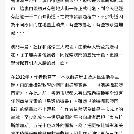
省港澳三地中，澳門雖然面積最小，但卻是最早開埠的城
市。這裏由最初只有營地大街一條正式街道，到今天已經
有超過一千二百條街道。在城市發展過程中，不少街道因
為不同原因而在地圖上消失，有些被易名，有些被永遠埋
藏……
澳門半島、氹仔和路環三大城區，由繁華大街至荒廢村
莊，除了能與各位讀者一同探索澳門的五光十色，更能一
起發掘其引人入勝的另一面。
在2012年，作者撰寫了一本以街道歷史及居民生活為主
題，再配合攝影教學的澳門街道導賞書——《浪遊攝影澳
門街》。在此之前，香港市場都未有出現過這種完全沒有
任何商業元素的「另類旅遊書」。雖然《浪遊攝影澳門
街》的銷量談不上理想，但作者依然認為這是一次成功的
嘗試，至少能夠在一個更廣闊的平台向讀者展現「東方拉
斯維加斯」五光十色以外的面貌。為了把更多比博彩和美
食更值得細味的歷史故事收錄，因此作者決定再花三年時