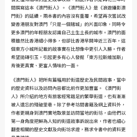
間撰寫這本《澳門街人》。《澳門街人》是《浪遊攝影澳
門街》的延續，兩本書的內容沒有重覆，希望再次嘗試改
變香港朋友對澳門「只是一個賭城」的片面印象，同時令
更多澳門的年輕朋友認識自己土生土長的城市。澳門的面
積雖然比香港細小得多，但卻比香港早開埠近三百年，這
個東方小城所記載的故事實在比想像中更引人入勝。作者
希望拋磚引玉，引起更多有心人發掘「東方拉斯維加斯」
背後更真實、更富人情味的一面。
《澳門街人》把所有篇幅用於街道歷史及民間故事，當中
的歷史資料以及訪問內容都比前作更加豐富。《澳門街
人》所介紹的地方有旅客經常踏足的繁華街道，也有漸漸
被人遺忘的殘破里巷。除了參考坊間書籍及網上資料外，
作者更親身到澳門實地取景並訪問當地的街坊，由他們以
第一身角度把鮮為人知的街道故事訴說出來，作者也細心
翻查相關的歷史文獻及向街坊求證，務求令書中的資料更