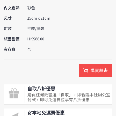
內文色彩
彩色
尺寸
15cm x 21cm
訂裝
平裝/膠裝
紙書售價
HK$88.00
有存貨
否
購買紙書
自取八折優惠
購買任何紙書選「自取」，即親臨本社辦公室
付款，即可免運費並享有八折優惠
寄本地免運費優惠