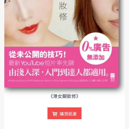
《港女靚妝修》
購買紙書