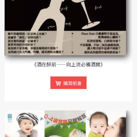
《酒在醉前——向上流必備酒寶》
購買紙書