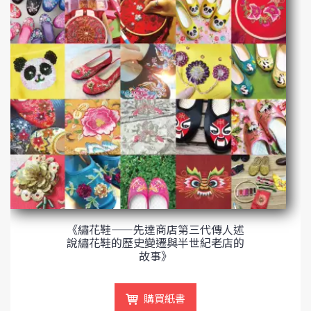
《繡花鞋——先達商店第三代傳人述
說繡花鞋的歷史變遷與半世紀老店的
故事》
購買紙書