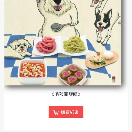
《毛孩開飯囉》
購買紙書