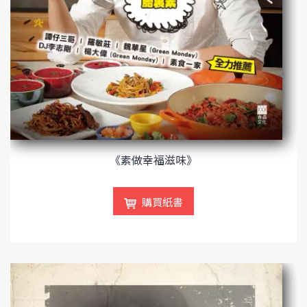
《素做幸福滋味》
購買紙書