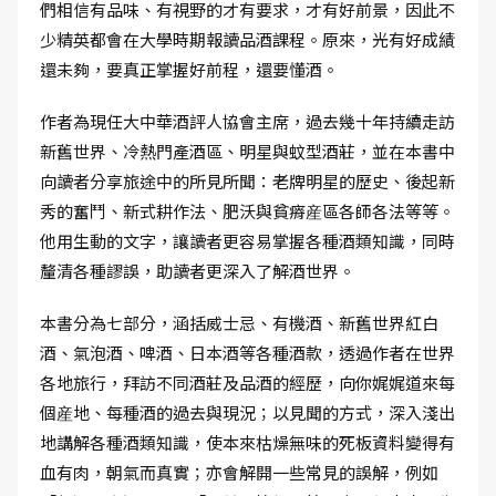
們相信有品味、有視野的才有要求，才有好前景，因此不
少精英都會在大學時期報讀品酒課程。原來，光有好成績
還未夠，要真正掌握好前程，還要懂酒。
作者為現任大中華酒評人協會主席，過去幾十年持續走訪
新舊世界、冷熱門產酒區、明星與蚊型酒莊，並在本書中
向讀者分享旅途中的所見所聞：老牌明星的歷史、後起新
秀的奮鬥、新式耕作法、肥沃與貧瘠産區各師各法等等。
他用生動的文字，讓讀者更容易掌握各種酒類知識，同時
釐清各種謬誤，助讀者更深入了解酒世界。
本書分為七部分，涵括威士忌、有機酒、新舊世界紅白
酒、氣泡酒、啤酒、日本酒等各種酒款，透過作者在世界
各地旅行，拜訪不同酒莊及品酒的經歷，向你娓娓道來每
個産地、每種酒的過去與現況；以見聞的方式，深入淺出
地講解各種酒類知識，使本來枯燥無味的死板資料變得有
血有肉，朝氣而真實；亦會解開一些常見的誤解，例如