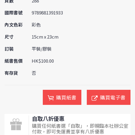
頁數
288
國際書號
9789881391933
內文色彩
彩色
尺寸
15cm x 23cm
訂裝
平裝/膠裝
紙書售價
HK$100.00
有存貨
否
購買紙書
購買電子書
自取八折優惠
購買任何紙書選「自取」，即親臨本社辦公室
付款，即可免運費並享有八折優惠