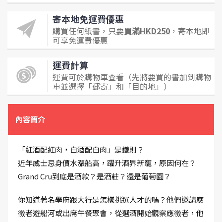
寄本地免運費優惠
購買任何紙書，只要
買滿HKD250
，寄本地即
可享免運費優惠
運費計算
運費可於購物車查看（先將要買的書加到購物
車並選擇「郵寄」和「目的地」）
內容簡介
「紅酒配紅肉，白酒配白肉」是鐵則？
近年威士忌身價水漲船高，躍升酒界新寵，原因何在？
Grand Cru到底是酒款？是酒莊？還是葡萄園？
你知道著名學府跟大行是怎樣挑選人才的嗎？他們邀請應
徴者遊船河或出席午餐聚會，從選酒開始觀察應徴者，他