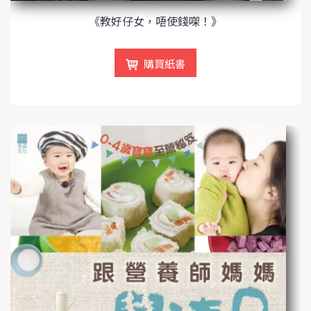
《教好仔女，唔使錢㗎！》
購買紙書