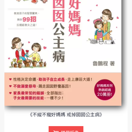
《不縱不寵好媽媽 戒掉囡囡公主病》