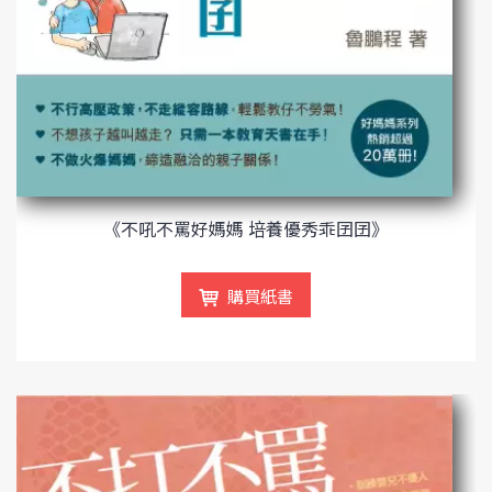
《不吼不罵好媽媽 培養優秀乖囝囝》
購買紙書