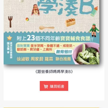
《跟營養師媽媽學湊B》
購買紙書