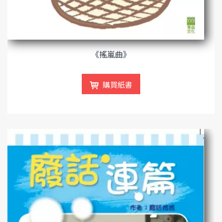
《搖嵐曲》
購買紙書