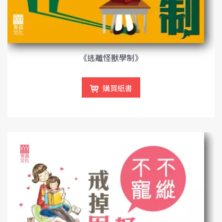
《逃離怪獸學制》
購買紙書