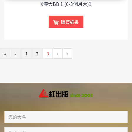
《湊大BB 1 (0-3個月大)》
購買紙書
«
‹
1
2
3
›
»