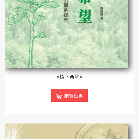
《植下希望》
購買紙書