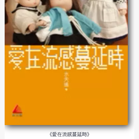
《愛在流感蔓延時》