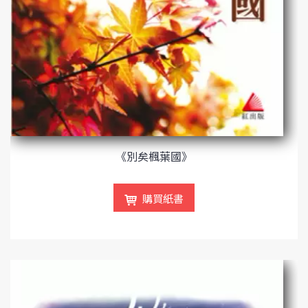
《別矣楓葉國》
購買紙書