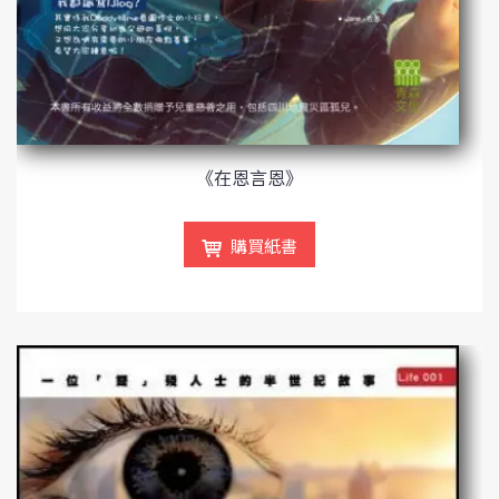
《在恩言恩》
購買紙書