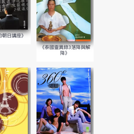
的朝日講座》
《泰國靈異錄3落降與解
降》