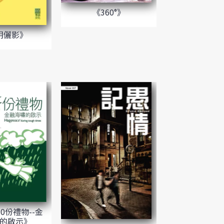
《360°》
玥儷影》
0份禮物--金
的啟示》