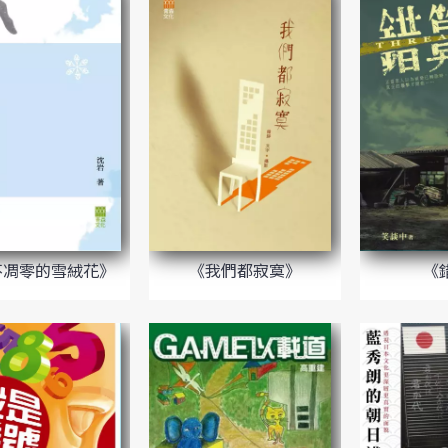
不凋零的雪絨花》
《我們都寂寞》
《