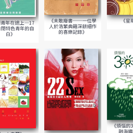
《未敢廢書──一位學
《星
青年在途上—17
人於浩繁典籍深耕細作
自閉特色青年的自
的喜樂記錄》
白》
《煩惱的3
融海嘯