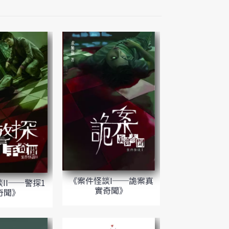
《案件怪談I──詭案真
II──警探1
實奇聞》
奇聞》