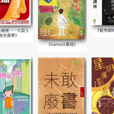
《藍秀朗
是幾號──九型人
格全面學》
《Game以載道》