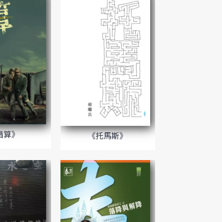
錯算》
《托馬斯》