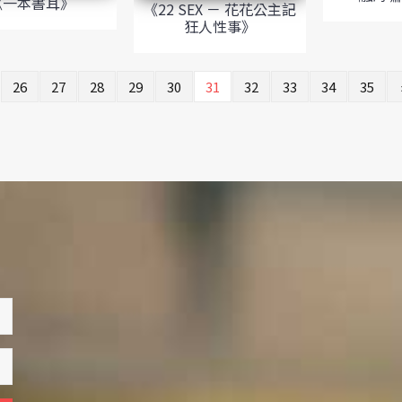
《一本書耳》
《22 SEX － 花花公主記
狂人性事》
26
27
28
29
30
31
32
33
34
35