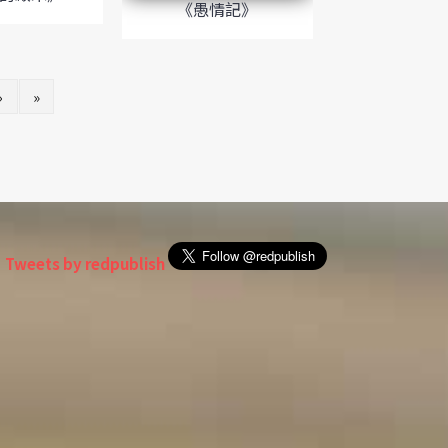
《愚情記》
›
»
Tweets by redpublish