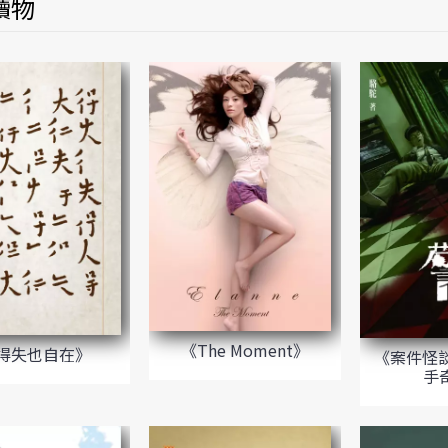
讀物
《The Moment》
得失也自在》
《案件怪談
手