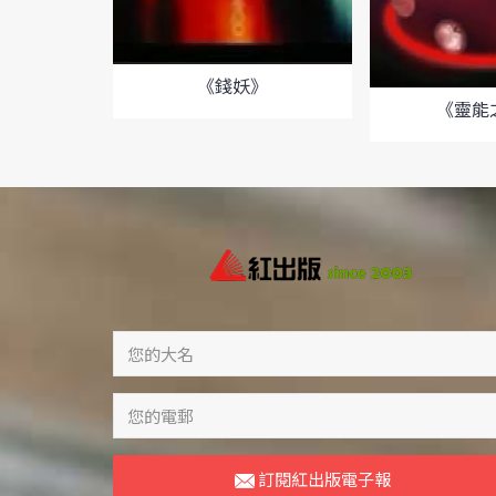
《錢妖》
《靈能
訂閱紅出版電子報