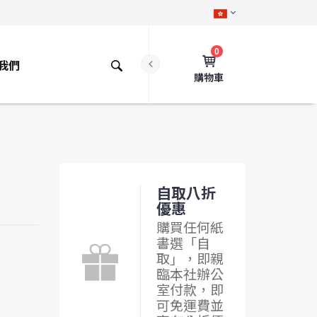
0
我們
購物車
自取八折
優惠
購買任何紙
書選「自
取」，即親
臨本社辦公
室付款，即
可免運費並