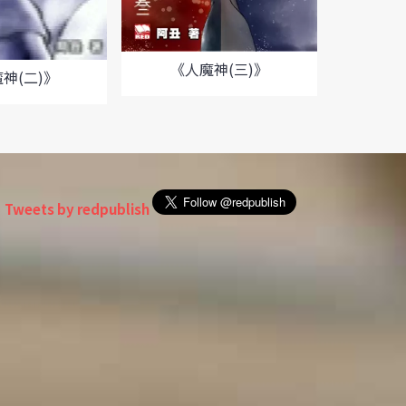
《人魔神(三)》
《人
神(二)》
Tweets by redpublish