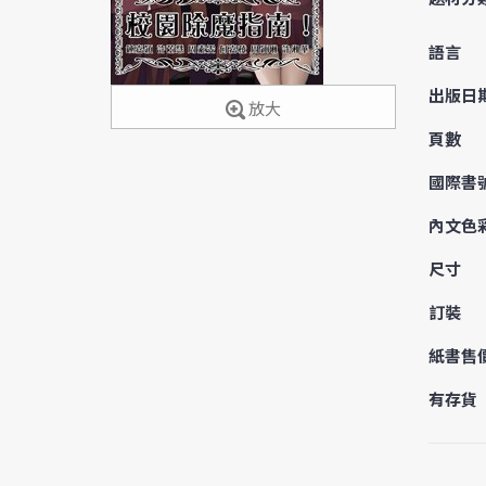
語言
出版日
放大
頁數
國際書
內文色
尺寸
訂裝
紙書售
有存貨