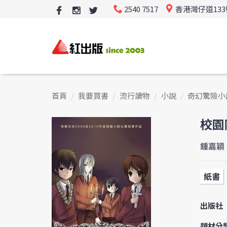
2540 7517
香港灣仔道13
首頁
我要買書
流行讀物
小說
奇幻驚險小
校園
鍾嘉穎
紙書
出版社
題材分