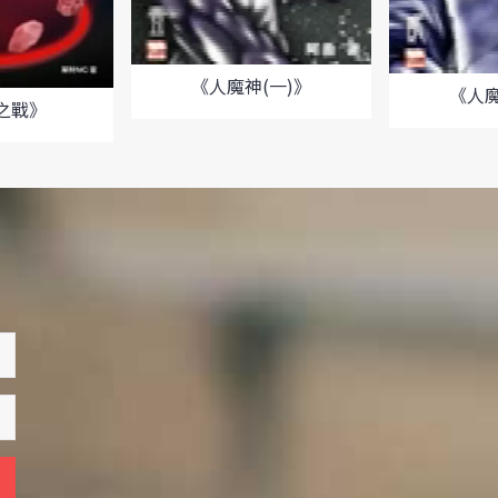
《人魔神(一)》
《人魔
之戰》