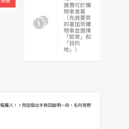
買紙書
運費可於購
物車查看
（先將要買
的書加到購
物車並選擇
「郵寄」和
「目的
地」）
們驅魔人！﹖而這個出手救回啟明一命，名叫雪野