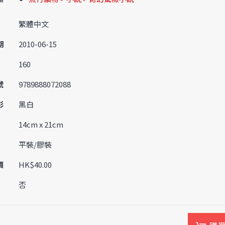
繁體中文
期
2010-06-15
160
號
9789888072088
彩
黑白
14cm x 21cm
平裝/膠裝
價
HK$40.00
否