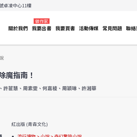
3號卓凌中心11樓
做作家
關於我們
我要出書
我要買書
活動傳媒
常見問題
聯絡
說
除魔指南！
、許茝慧、周素雯、何嘉稜、周穎琳、許湘華
紅出版 (青森文化)
類
流行讀物 > 小說 > 奇幻驚險小說