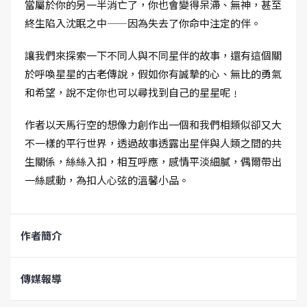
當屬於你的另一半消亡了，你也會變得呆滯、無神，甚至
終生陷入沈眠之中——因為失去了你命中注定的伴。
讓我們來探索一下不同人與不同星伴的故事，還有這個關
於呼喚星星的古老傳說，假如你有誠摯的心、無比的勇氣
和希望，說不定你也可以尋找到自己的星星呢﹗
作者以天馬行空的想像力創作出一個和我們相類似卻又大
不一樣的平行世界，透過故事透露出星伴與人類之間的共
生關係，絲絲入扣，相互呼應，感情平淡細膩，偶爾帶出
一絲感動，為扣人心弦的溫馨小品。
作者簡介
傳媒報導