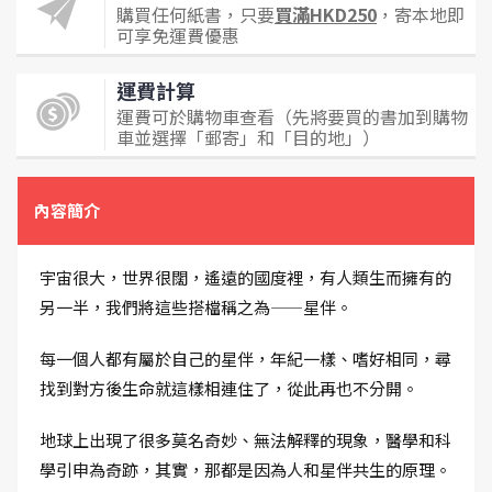
購買任何紙書，只要
買滿HKD250
，寄本地即
可享免運費優惠
運費計算
運費可於購物車查看（先將要買的書加到購物
車並選擇「郵寄」和「目的地」）
內容簡介
宇宙很大，世界很闊，遙遠的國度裡，有人類生而擁有的
另一半，我們將這些搭檔稱之為——星伴。
每一個人都有屬於自己的星伴，年紀一樣、嗜好相同，尋
找到對方後生命就這樣相連住了，從此再也不分開。
地球上出現了很多莫名奇妙、無法解釋的現象，醫學和科
學引申為奇跡，其實，那都是因為人和星伴共生的原理。