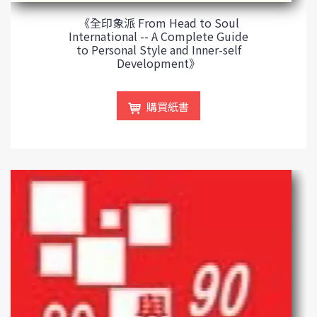
《全印象派 From Head to Soul
International -- A Complete Guide
to Personal Style and Inner-self
Development》
購買紙書