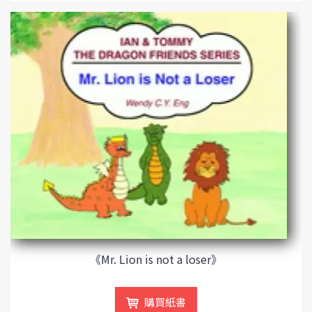
《Mr. Lion is not a loser》
購買紙書