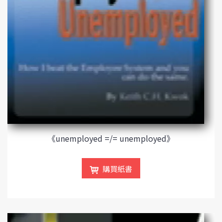
《unemployed =/= unemployed》
購買紙書