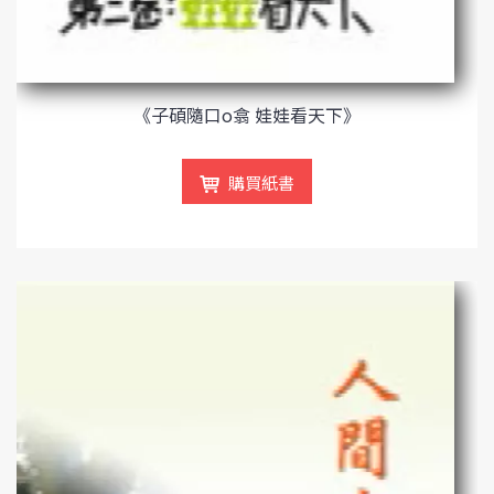
《子碩隨口o翕 娃娃看天下》
購買紙書