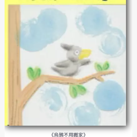
《烏鴉不用搬家》