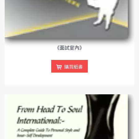
《面試室內》
購買紙書