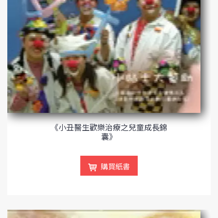
《小丑醫生歡樂治療之兒童成長錦
囊》
購買紙書