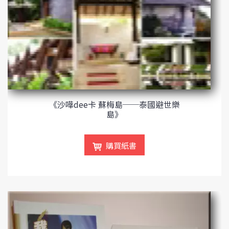
《沙嘩dee卡 蘇梅島──泰國避世樂
島》
購買紙書