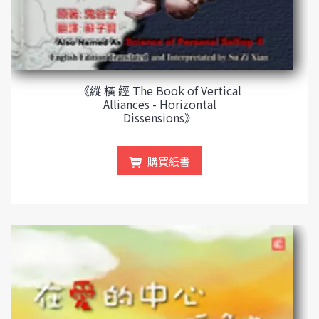
《縱 橫 經 The Book of Vertical
Alliances - Horizontal
Dissensions》
購買紙書