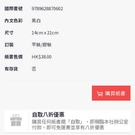
國際書號
9789628870602
內文色彩
黑白
尺寸
14cm x 21cm
訂裝
平裝/膠裝
紙書售價
HK$38.00
有存貨
否
購買紙書
自取八折優惠
購買任何紙書選「自取」，即親臨本社辦公室
付款，即可免運費並享有八折優惠