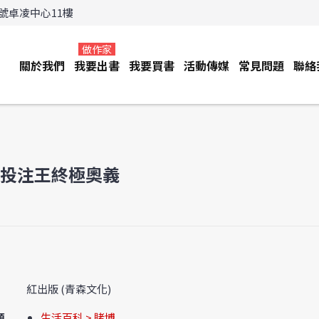
3號卓凌中心11樓
做作家
關於我們
我要出書
我要買書
活動傳媒
常見問題
聯絡
 投注王終極奧義
紅出版 (青森文化)
類
生活百科 > 賭博