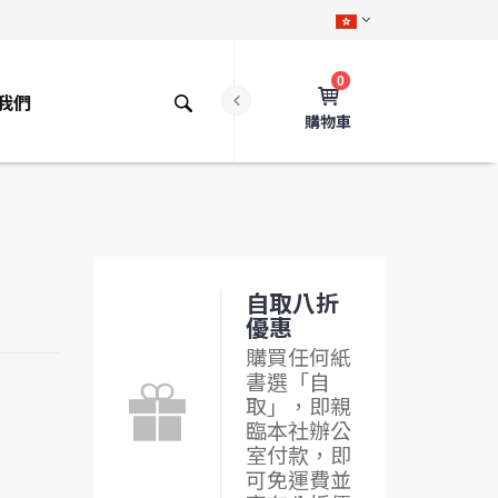
0
我們
購物車
自取八折
優惠
購買任何紙
書選「自
取」，即親
臨本社辦公
室付款，即
可免運費並