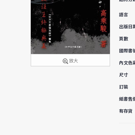
語言
出版日
頁數
國際書
放大
內文色
尺寸
訂裝
紙書售
有存貨