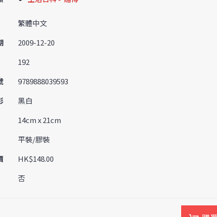
繁體中文
期
2009-12-20
192
號
9789888039593
彩
黑白
14cm x 21cm
平裝/膠裝
價
HK$148.00
否