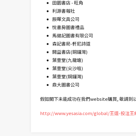
田園書店 - 旺角
利源書報社
辰暉文具公司
悅書房圖書禮品
馬健記圖書有限公司
森記書局-軒尼詩道
開益書店(銅鑼灣)
葉壹堂(九龍塘)
葉壹堂(尖沙咀)
葉壹堂(銅鑼灣)
鼎大圖書公司
假如閣下未能成功在我們website購買, 敬請
http://www.yesasia.com/global/王道-投注王終