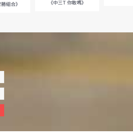
《中三T 你敢嗎》
智勝組合》