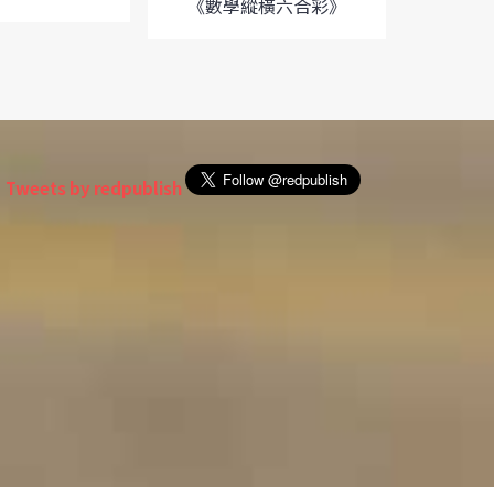
《數學縱橫六合彩》
《
Tweets by redpublish