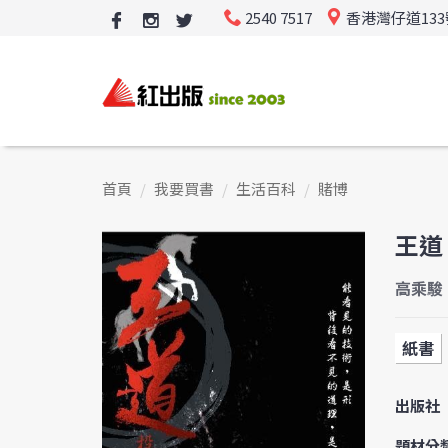
2540 7517
香港灣仔道13
首頁
我要買書
生活百科
賭博
王道
高乘駿
紙書
出版社
題材分