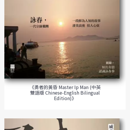
《勇者的黃昏 Master Ip Man (中英
雙語版 Chinese-English Bilingual
Edition)》