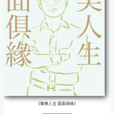
《醫美人生 面面俱緣》