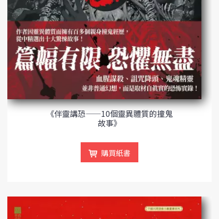
《伴靈講恐——10個靈異體質的撞鬼
故事》
購買紙書