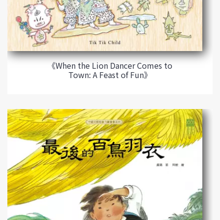
《When the Lion Dancer Comes to
Town: A Feast of Fun》