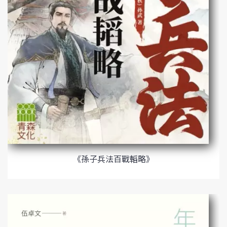
《孫子兵法百戰轁略》