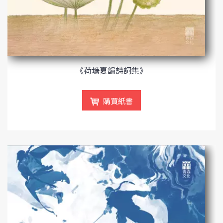
《荷塘夏韻詩詞集》
購買紙書