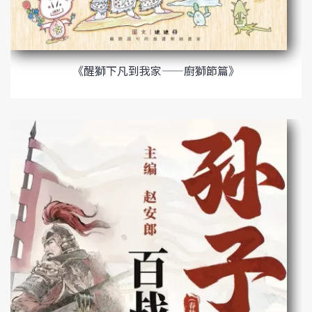
《醒獅下凡到我家——廚獅節篇》