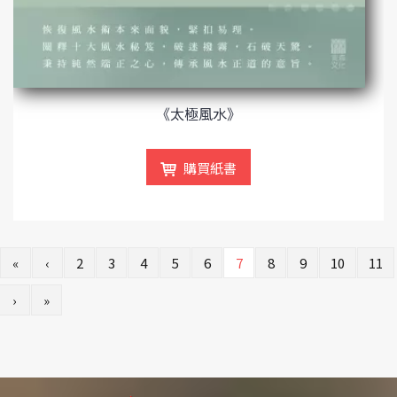
《太極風水》
購買紙書
«
‹
2
3
4
5
6
7
8
9
10
11
›
»