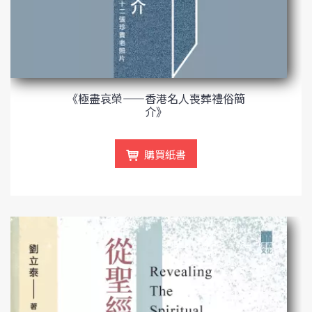
《極盡哀榮——香港名人喪葬禮俗簡
介》
購買紙書