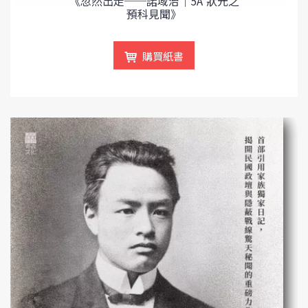
《忽然出走──諾域治｜5A*狀元之
預科見聞》
購買紙書