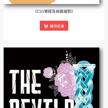
《ESG實踐及披露趨勢》
購買紙書