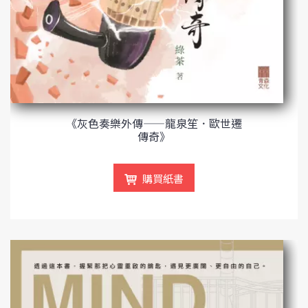
《灰色奏樂外傳——龍泉笙．歐世遷
傳奇》
購買紙書