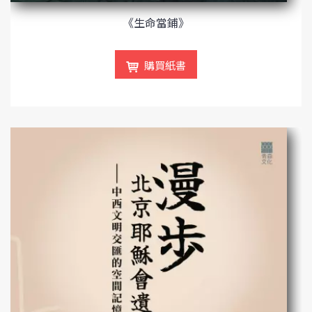
《生命當鋪》
購買紙書