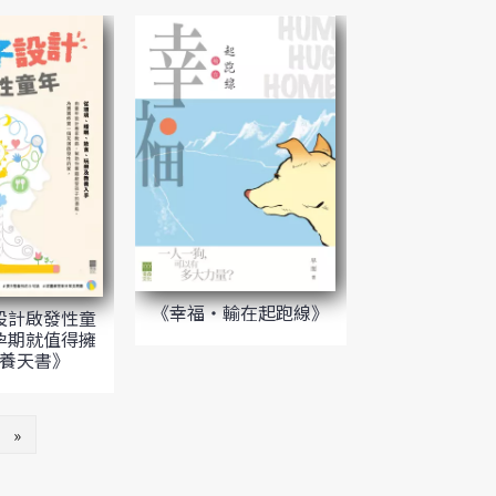
《幸福‧輸在起跑線》
設計啟發性童
孕期就值得擁
養天書》
»