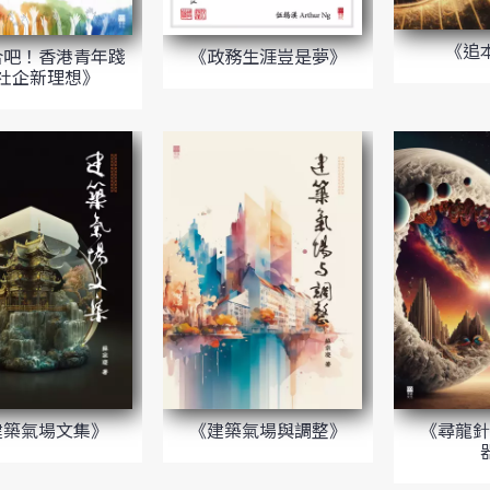
《追
合吧！香港青年踐
《政務生涯豈是夢》
社企新理想》
建築氣場文集》
《建築氣場與調整》
《尋龍針