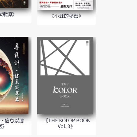
本索源》
《小丑的秘密》
·信息感應
《THE KOLOR BOOK
器》
Vol. 3》