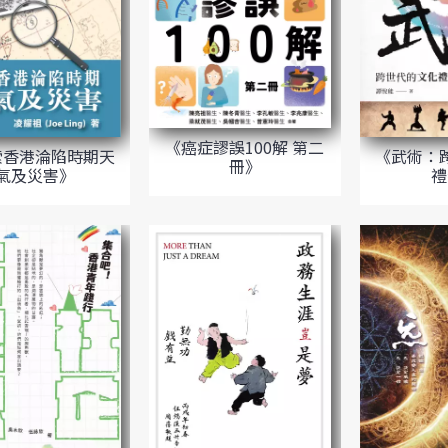
《癌症謬誤100解 第二
索香港淪陷時期天
《武術：
冊》
氣及災害》
禮