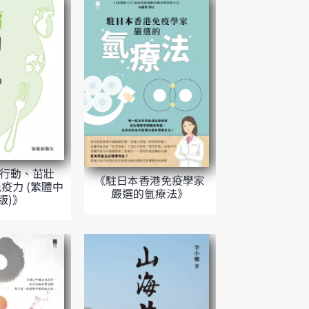
行動、茁壯
《駐日本香港免疫學家
疫力 (繁體中
嚴選的氫療法》
版)》