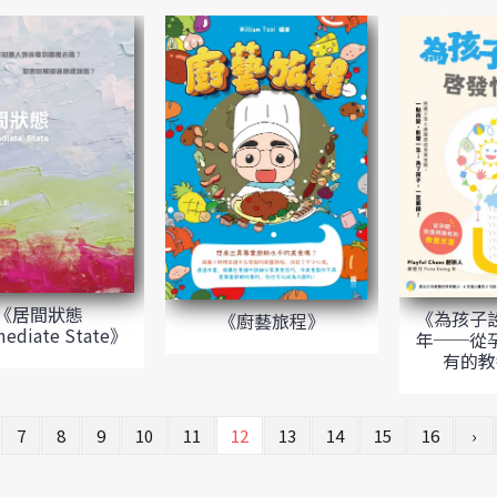
《居間狀態
《為孩子
《廚藝旅程》
mediate State》
年──從
有的教
7
8
9
10
11
12
13
14
15
16
›