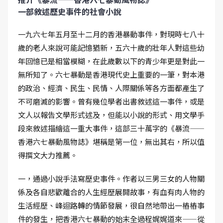
一部敘述歷史事件的社會小說
一九六七年五月至十二月的香港暴動事件，對現時七八十
歲的老人來說可能記憶猶新，五六十歲的壯年人對這些幼
年回憶已是相當模糊，在此歲數以下的青少年更是對此一
無所知了。六七暴動是香港現代史上重要的一筆，對本港
的政治、經濟、民生、民情、人際關係等各方面都產生了
不可磨滅的影響。曾有幾位學者出書敘述這一事件，或是
文人以報告文學形式述及，但能以小說的形式、用文學手
段來敘述描繪這一重大事件，這部三十萬字的《暴流——
香港六七暴動風物誌》堪稱是第一位，無出其右，所以值
得撰文大力推薦。
一，通過小說手法寫歷史事件。作者以三男三女的人物關
係及各自悲歡離合的人生經歷展開故事，有血有肉人物的
生活經歷、峰迴路轉的情節發展，很自然地帶出一樁樁事
件的發生，把香港六七暴動的始末全過程娓娓道來——從