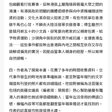
包廂觀看打吡賽事，反映港英上層階級與普羅大眾之間的
鴻溝。有港英政府把關的團體拒絕參與向中資機構贈送物
資的活動；文化大革命如火如荼之際，有些市民寧在香港
做牛馬也心甘，不願去大陸派發寒衣做善事；傅生雖然只
是個月薪五十的小文員，卻常要向老家的父親寄包裹，給
予物資援助；沙頭角中英街的民眾示威抗議，支援香港左
派……這些事件都反映出香港與內地之間相互依存又存在
誤解或偏見的實況。因是由當事人親身的經歷，所以寫得
自然順暢。
四，作者為了撰寫本書，花費了多年的時間收集資料，交
代事件發生的時地背景準確無誤，甚至對當年報刊的文字
報道和刊登的照片都有詳細描述。他如對被稱為活菩薩女
包拯的英籍女議員（編者按：葉錫恩）熱心幫助基層有難
港人的事跡也敘述得很細緻動人；當年左派使用的標語口
號、橫幅內容等可能都是翻查當年報章雜誌才能找到的。
作者的認真寫作態度值得大讚。