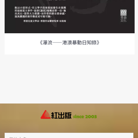
《瀑流——港澳暴動日知錄》