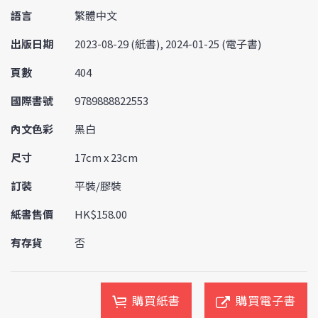
語言
繁體中文
出版日期
2023-08-29 (紙書), 2024-01-25 (電子書)
頁數
404
國際書號
9789888822553
內文色彩
黑白
尺寸
17cm x 23cm
訂裝
平裝/膠裝
紙書售價
HK$158.00
有存貨
否
購買紙書
購買電子書