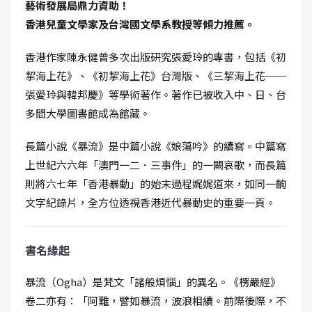
藝術發展局鼎力資助！
香港兒童文學家及台灣國文學系教授等傾力推薦。
香港作家陳永健曾多次出版研究張愛玲的專書，包括《初
挈海上花》、《初挈海上花》台灣版、《三挈海上花──
張愛玲與韓邦慶》等學術著作。著作已被收入中、日、台
多間大學圖書館成為館藏。
長篇小說《暴流》是中篇小說《娘蕩吟》的續寫。中篇寫
上世紀六六年「澳門一二．三事件」的一闕哀歌，而長篇
則將六七年「香港暴動」的始末過程娓娓道來，如同一齣
文字紀錄片，全方位透視香港近代暴動史的重要一頁。
書名緣起
暴流（Ogha）是梵文「諸般煩惱」的異名。《楞嚴經》
卷二亦有：「阿難，譬如暴流，波浪相續。前際後際，不