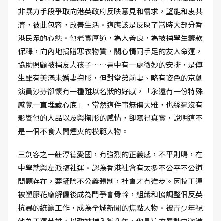
非暴力手段爭取向港英政府反映意見和需求，望能和衷共
濟，彼此包容，改善生活。這應該是反映了當時大部分香
港民眾的心態。他老實厚道，為人善良，為被捕學生籌款
保釋，向內地捐贈寒衣物質，關心情同手足的友人命運，
協助照顧被捕友人孩子……書中有一處微妙的安排，是傅
生雖有美滿未婚妻掬彤，但對堂弟前妻、略有姿色的京劇
演員沙芬卻懷有一種難以名狀的好感，「永遠有一份特殊
感覺一直埋藏心底」，當然這件事無傷大雅，也絲毫沒有
影響他的人品以及與掬彤的感情，卻寫得真實，說明這不
是一個不食人間煙火的模範人物。
三劍客之一莊淳德愛國，有強烈的正義感，不平則鳴，在
中學就與左派搞社運。認為香港社會有太多不公平不公道
問題存在，要鏟除不公義體制，社會才有進步。因搞工運
被塑膠花廠解僱後成為鬥爭會骨幹，組織和協調整個反英
抗暴的統籌工作，成為全城新聞的焦點人物。被青少年視
他為工運英雄，以致被捕入獄八年。他是這次暴動中激進