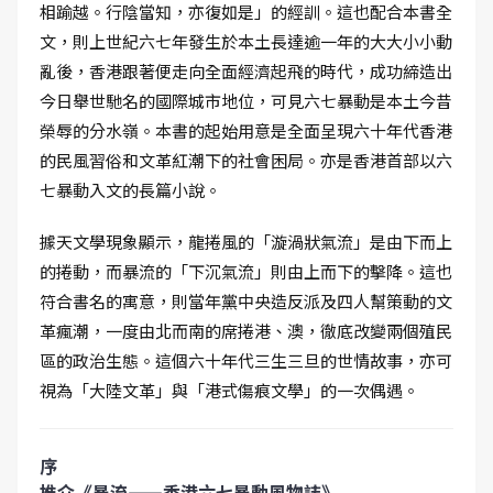
相踰越。行陰當知，亦復如是」的經訓。這也配合本書全
文，則上世紀六七年發生於本土長達逾一年的大大小小動
亂後，香港跟著便走向全面經濟起飛的時代，成功締造出
今日舉世馳名的國際城市地位，可見六七暴動是本土今昔
榮辱的分水嶺。本書的起始用意是全面呈現六十年代香港
的民風習俗和文革紅潮下的社會困局。亦是香港首部以六
七暴動入文的長篇小說。
據天文學現象顯示，龍捲風的「漩渦狀氣流」是由下而上
的捲動，而暴流的「下沉氣流」則由上而下的擊降。這也
符合書名的寓意，則當年黨中央造反派及四人幫策動的文
革瘋潮，一度由北而南的席捲港、澳，徹底改變兩個殖民
區的政治生態。這個六十年代三生三旦的世情故事，亦可
視為「大陸文革」與「港式傷痕文學」的一次偶遇。
序
推介《暴流——香港六七暴動風物誌》