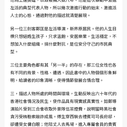
左派的典型代表人物，所以幾次激進行動的始末、激進派
人士的心態，通過對他的描述就清楚展現。
另一位三劍客鄭匡是左派導演，新界原居民。他的人生目
標只想結婚生孩子，只求溫飽，安居樂業，生活穩定，不
想加入什麼組織，搞什麼對抗，是位安分守己的市民典
型。
三位主要角色都有其「另一半」的存在，那三位女性也各
有不同的背景、性格、遭遇。因此書中的人物個個形象鮮
明，給讀者的印象清晰，使得情節發展合情合理。
三，描述人物所處的時間與環境，生動反映出六十年代的
香港社會情況及民生，使作品具有現實感真實性。如鄭導
演拍片受到三合會收取外景隊伍茶煙費，說明當時黑社會
貪污受賄勒索敲詐成風。傅生穿西裝去禮賓司司長府邸，
卻遭受女傭白眼；他陪丈人去馬場，進入專屬會員的貴賓