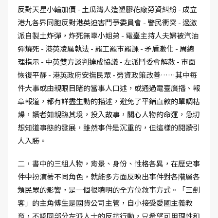
反對天星小輪加價 - 土瓜灣人造塑膠花廠勞資糾紛 - 成立
港九各界同胞反對港英迫害鬥爭委員會 - 警民衝突 - 過激
派自製土炸彈，炸死無辜小姐弟 - 電臺主持人夫婦被汽油
彈燒死 - 港英凌厲執法 - 罷工罷市罷課 - 矛盾激化 - 周總
理指示 - 中英雙方談判達成協議 - 左派鬥委會解散 - 市面
恢復平靜 - 港英政府安撫民眾 - 勞資政策改善……其中每
件大事或由親眼目睹的當事人口述，或通過電臺廣播、報
章報道，都有詳盡生動的描述，避免了平鋪直敘的單調枯
燥，讀者如親臨其境，投入故事，關心人物的命運，急切
想知道事態的發展，雖然事件是沉重的，但這樣的閱讀引
人入勝。
二，書中的三組人物，背景、身份、性格各異，在歷史事
件中扮演著不同角色，就能多方面反映出事件對各階層各
類民眾的影響，是一個很聰明的全方位敘事方式。「三劍
客」的主角傅生是國貨公司主管，自小接受愛國主義教
育，不認同部分左派人士的反抗行動，只希望可用理性和