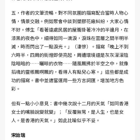
五，作者的文筆流暢，對不同氛圍的描寫配合當時人物心
情，情景交融。例如聚會中談到塑膠花廠糾紛，大家心情
不好。傅生「看著遠處民居的屋簷掛著冷冷的半邊月，在
漆黑的夜色中，細得如同一滴淚，淚珠在雲層之間半明半
滅，時而閃出了一點淚光。」（淒慘）。描寫「晚上不到
六時半，四周的街燈即使亮起，周遭環境還是灰灰濛濛陰
陰暗暗的……曬晾的衣物……隨風飄拂於半空之中，就像
招魂的靈帳飄啊飄的，看得人有點兒心寒。」這些都是成
功的描寫。書中並適當運用一些方言詞匯，增加地方色
彩。
但有一點小小意見：書中幾次說十二月的天氣「如同香港
女士的嘴臉說變就變」；「反覆無常，是人生，也是女
人。是香港的天氣。」如此比喻似乎不妥。
宋詒瑞