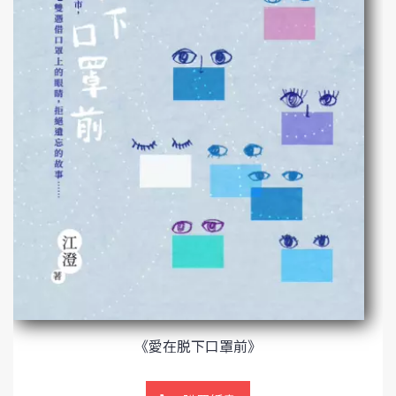
《愛在脱下口罩前》