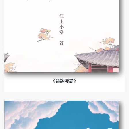
《論語漫讀》