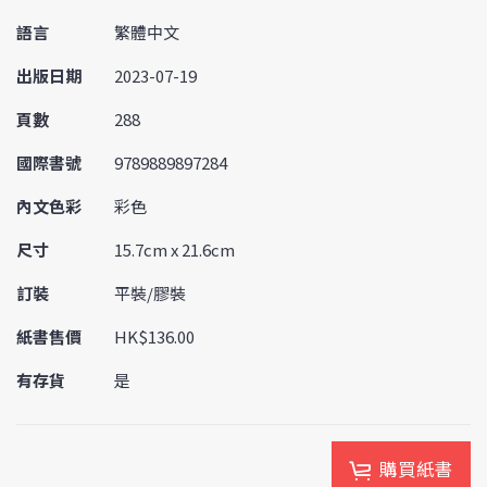
語言
繁體中文
出版日期
2023-07-19
頁數
288
國際書號
9789889897284
內文色彩
彩色
尺寸
15.7cm x 21.6cm
訂裝
平裝/膠裝
紙書售價
HK$136.00
有存貨
是
購買紙書