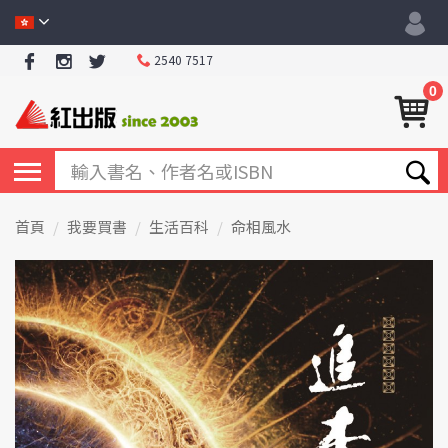
2540 7517
0
首頁
我要買書
生活百科
命相風水