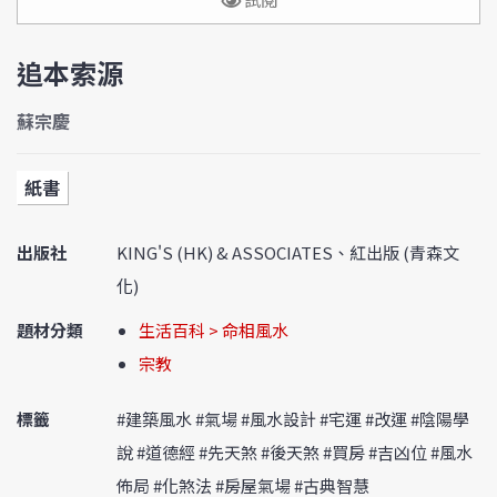
追本索源
蘇宗慶
紙書
出版社
KING'S (HK) & ASSOCIATES、紅出版 (青森文
化)
題材分類
生活百科 > 命相風水
宗教
標籤
#建築風水 #氣場 #風水設計 #宅運 #改運 #陰陽學
說 #道德經 #先天煞 #後天煞 #買房 #吉凶位 #風水
佈局 #化煞法 #房屋氣場 #古典智慧