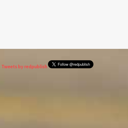
Tweets by redpublish