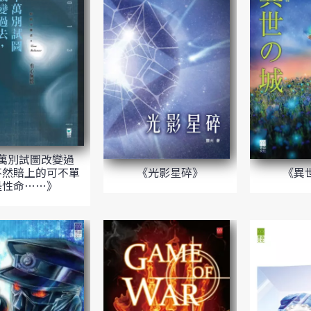
萬別試圖改變過
《光影星碎》
《異
不然賠上的可不單
是性命……》