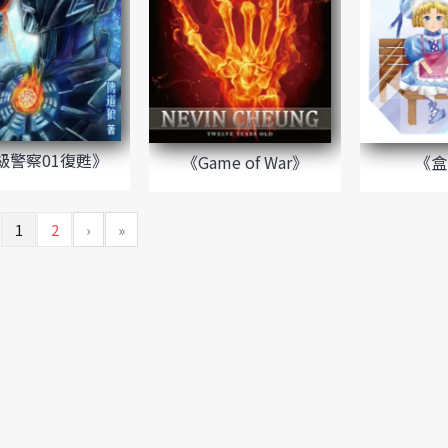
級警察01復甦》
《Game of War》
《盒
1
2
›
»