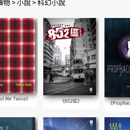
物 > 小說 > 科幻小說
ol Me Twice》
《852區》
《Prophac