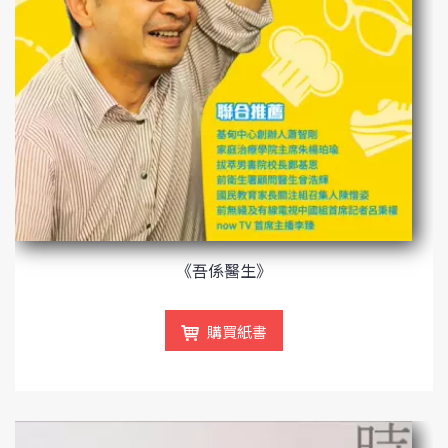
《吾係醫生》
購買紙書