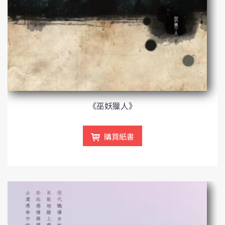
《巫妖獵人》
購買紙書