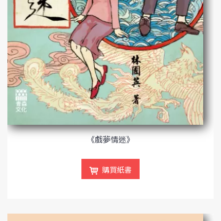
《戲夢情迷》
購買紙書