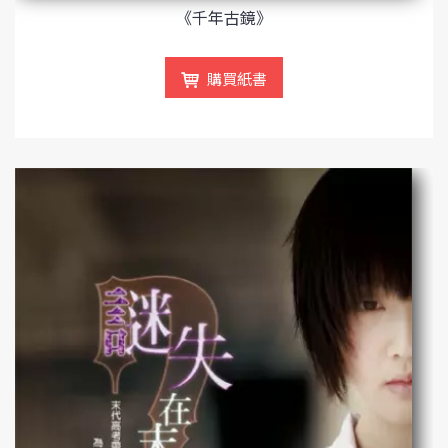
《千年古鏡》
購買紙書