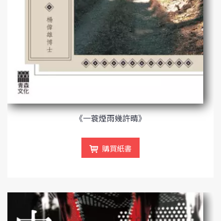
《一蓑煙雨幾許晴》
購買紙書