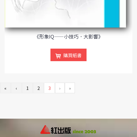
《形象IQ——小技巧．大影響》
購買紙書
«
‹
1
2
3
›
»