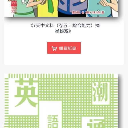
《7天中文科（卷五，綜合能力）摘
星秘笈》
購買紙書