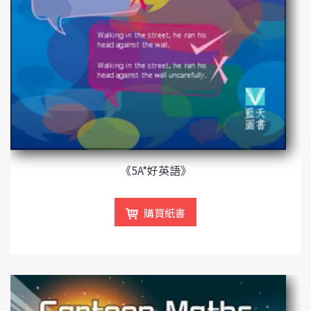
《5A*好英語》
購買紙書