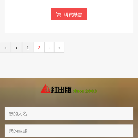
購買紙書
«
‹
1
2
›
»