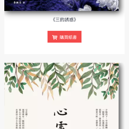
《三的誘惑》
購買紙書