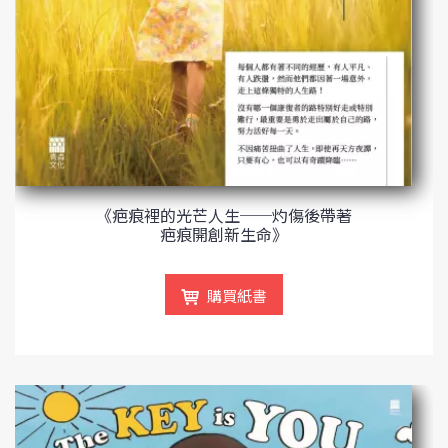
《疤痕裡的光芒人生──灼傷後帶著
疤痕開創新生命》
購買紙書