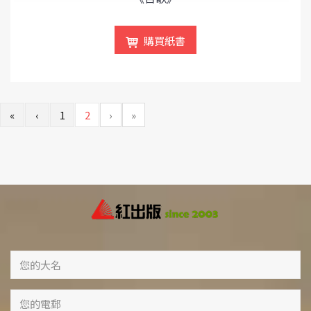
購買紙書
«
‹
1
2
›
»