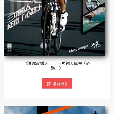
《豆腐變鐵人── 三項鐵人成鐵「心
路」》
購買紙書