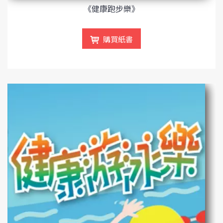
《健康跑步樂》
購買紙書