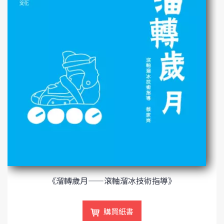
《溜轉歲月——滾軸溜冰技術指導》
購買紙書