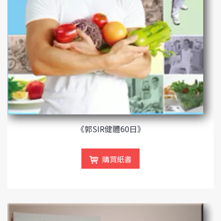
《郭SIR健體60日》
購買紙書