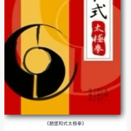
《趙堡和式太極拳》