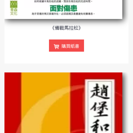
《備戰馬拉松》
購買紙書