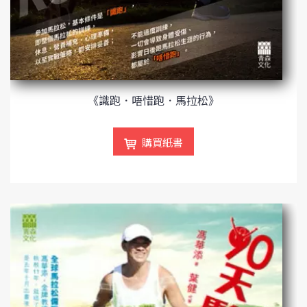
《識跑．唔惜跑．馬拉松》
購買紙書