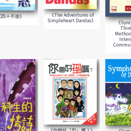
《The Adventures of
《四十不惑》
Simpleheart Dandas》
《Sync
Think
Method
Inter
Commun
《你想好「型」嗎？》
《Symp