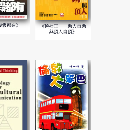
幾假都有》
《頂社工──助人自助
與頂人自頂》