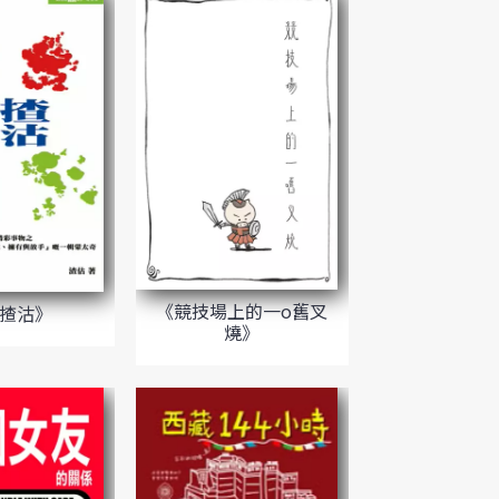
《競技場上的一o舊叉
揸沽》
燒》