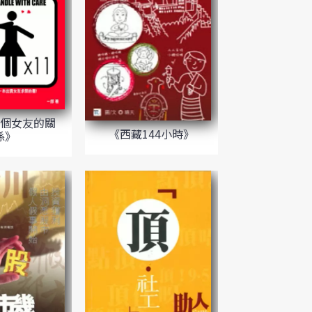
1個女友的關
《西藏144小時》
係》