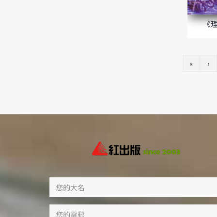
《
«
‹