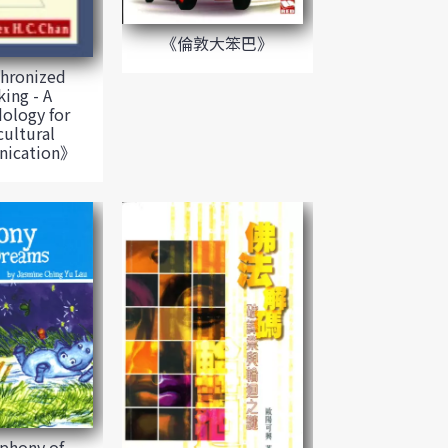
《倫敦大笨巴》
hronized
ing - A
ology for
cultural
ication》
hony of