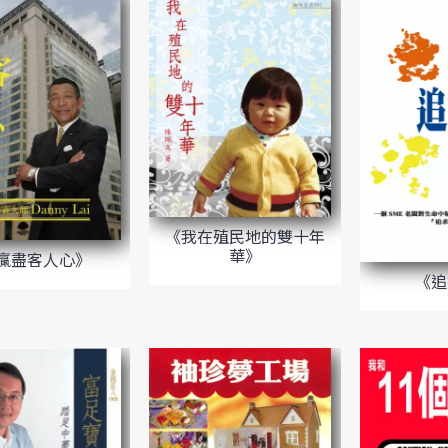
《我在殖民地的雙十年
華》
贏盡客人心》
《追