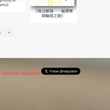
eams》
《佛法解碼──破譯業
與輪迴之謎》
›
»
Tweets by redpublish