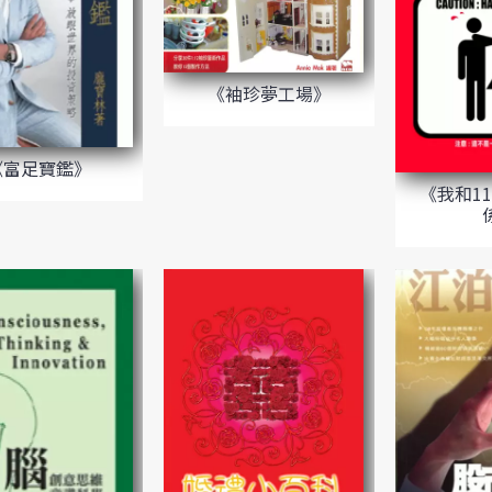
《袖珍夢工場》
《富足寶鑑》
《我和1