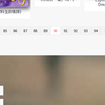
Dr
理科生的情詩》
85
86
87
88
89
90
91
92
93
94