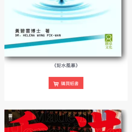
《鉛水風暴》
購買紙書