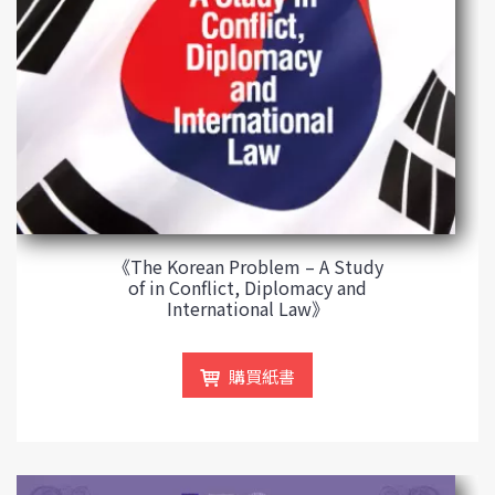
《The Korean Problem – A Study
of in Conflict, Diplomacy and
International Law》
購買紙書