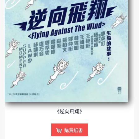
《逆向飛翔》
購買紙書