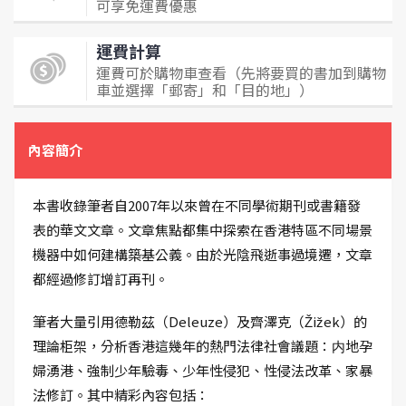
可享免運費優惠
運費計算
運費可於購物車查看（先將要買的書加到購物
車並選擇「郵寄」和「目的地」）
內容簡介
本書收錄筆者自2007年以來曾在不同學術期刊或書籍發
表的華文文章。文章焦點都集中探索在香港特區不同場景
機器中如何建構築基公義。由於光陰飛逝事過境遷，文章
都經過修訂增訂再刊。
筆者大量引用德勒茲（Deleuze）及齊澤克（Žižek）的
理論柜架，分析香港這幾年的熱門法律社會議題：内地孕
婦湧港、強制少年驗毒、少年性侵犯、性侵法改革、家暴
法修訂。其中精彩內容包括：