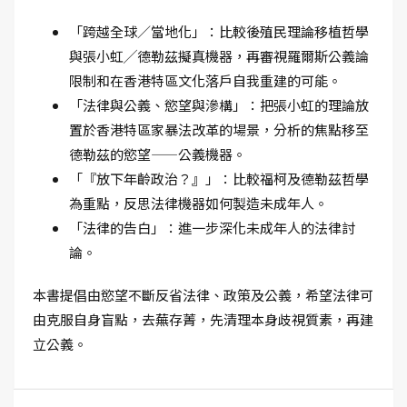
「跨越全球／當地化」：比較後殖民理論移植哲學
與張小虹╱德勒茲擬真機器，再審視羅爾斯公義論
限制和在香港特區文化落戶自我重建的可能。
「法律與公義、慾望與滲構」：把張小虹的理論放
置於香港特區家暴法改革的場景，分析的焦點移至
德勒茲的慾望——公義機器。
「『放下年齡政治？』」：比較福柯及德勒茲哲學
為重點，反思法律機器如何製造未成年人。
「法律的告白」：進一步深化未成年人的法律討
論。
本書提倡由慾望不斷反省法律、政策及公義，希望法律可
由克服自身盲點，去蕪存菁，先清理本身歧視質素，再建
立公義。