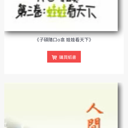
《子碩隨口o翕 娃娃看天下》
購買紙書