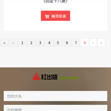
《回望十八歲》
購買紙書
«
‹
1
2
3
4
5
6
7
8
›
»