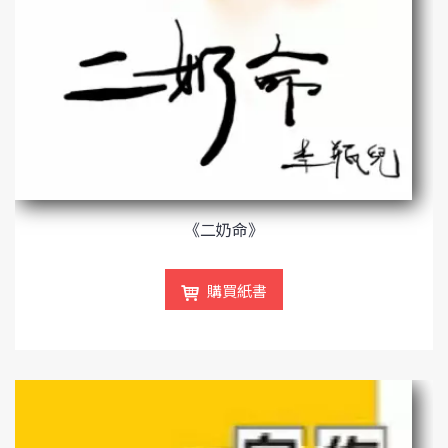
《二奶命》
購買紙書