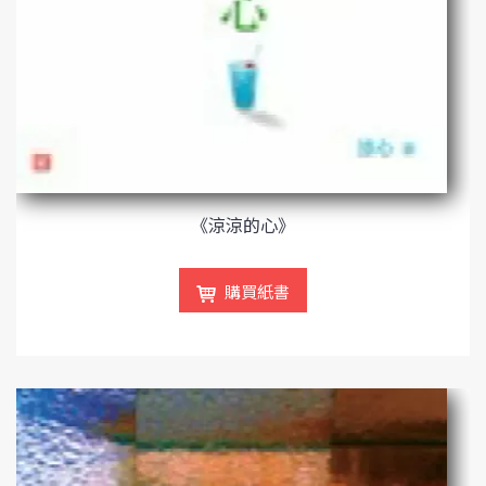
《涼涼的心》
購買紙書