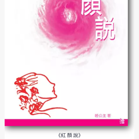
《紅 顏 說》