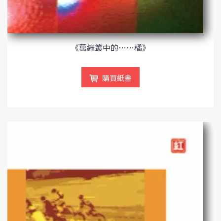
《萬綠叢中的……橘》
購買紙書