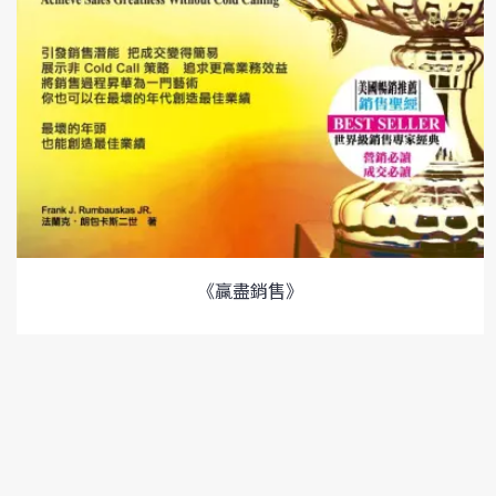
《贏盡銷售》