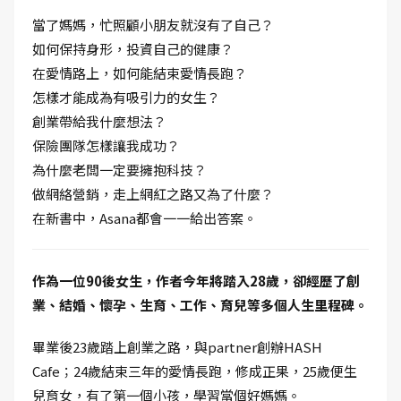
當了媽媽，忙照顧小朋友就沒有了自己？
如何保持身形，投資自己的健康？
在愛情路上，如何能結束愛情長跑？
怎樣才能成為有吸引力的女生？
創業帶給我什麼想法？
保險團隊怎樣讓我成功？
為什麼老闆一定要擁抱科技？
做網絡營銷，走上網紅之路又為了什麼？
在新書中，Asana都會一一給出答案。
作為一位90後女生，作者今年將踏入28歲，卻經歷了創
業、結婚、懷孕、生育、工作、育兒等多個人生里程碑。
畢業後23歲踏上創業之路，與partner創辦HASHﾠ
Cafe；24歲結束三年的愛情長跑，修成正果，25歲便生
兒育女，有了第一個小孩，學習當個好媽媽。