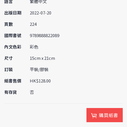
語言
繁體中文
出版日期
2022-07-20
頁數
224
國際書號
9789888822089
內文色彩
彩色
尺寸
15cm x 21cm
訂裝
平裝/膠裝
紙書售價
HK$128.00
有存貨
否
購買紙書