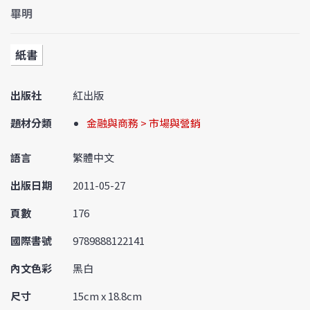
畢明
紙書
出版社
紅出版
題材分類
金融與商務 > 市場與營銷
語言
繁體中文
出版日期
2011-05-27
頁數
176
國際書號
9789888122141
內文色彩
黑白
尺寸
15cm x 18.8cm