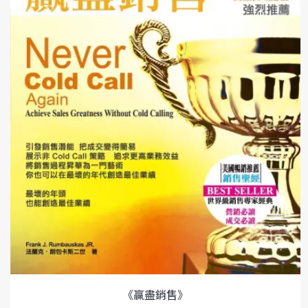
《贏盡銷售》