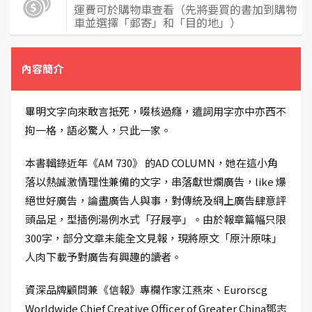
運費可於購物車查看（先將要買的書加到購物
車並選擇「郵寄」和「目的地」）
內容簡介
畢明文字向來敢言抵死，啜核過癮，遣詞用字亦中亦西不
拘一格，語必驚人，只此一家。
本書輯錄近年《AM 730》 的AD COLUMN，她在這小角
落以熱誠激情理性兼備的文字，串落獻世爛廣告，like 爆
絕世好廣告，論盡廣告人與事，對傳統及網上廣告肆意評
頭品足，型插例湯例水式「孖屐亭」。由於報章篇幅只限
300字，部分文章未能全文見報，現將原文「原汁原味」
人肉下載予對廣告有興趣的讀者。
資深品牌顧問兼《信報》專欄作家江燕來、Eurorscg
Worldwide Chief Creative Officer of Greater China鄧志