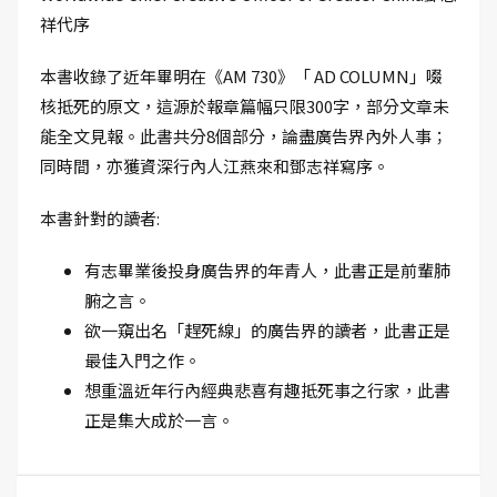
祥代序
本書收錄了近年畢明在《AM 730》「 AD COLUMN」啜
核抵死的原文，這源於報章篇幅只限300字，部分文章未
能全文見報。此書共分8個部分，論盡廣告界內外人事；
同時間，亦獲資深行內人江燕來和鄧志祥寫序。
本書針對的讀者:
有志畢業後投身廣告界的年青人，此書正是前輩肺
腑之言。
欲一窺出名「趕死線」的廣告界的讀者，此書正是
最佳入門之作。
想重溫近年行內經典悲喜有趣抵死事之行家，此書
正是集大成於一言。