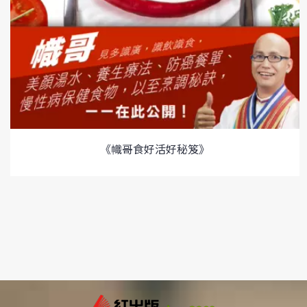
《幟哥食好活好秘笈》