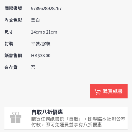
國際書號
9789628928767
內文色彩
黑白
尺寸
14cm x 21cm
訂裝
平裝/膠裝
紙書售價
HK$38.00
有存貨
否
購買紙書
自取八折優惠
購買任何紙書選「自取」，即親臨本社辦公室
付款，即可免運費並享有八折優惠