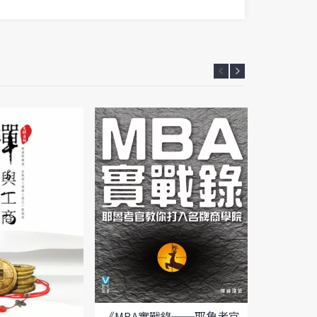
《MBA實戰錄──耶魯考官