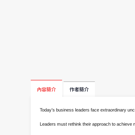
內容簡介
作者簡介
Today’s business leaders face extraordinary unce
Leaders must rethink their approach to achieve