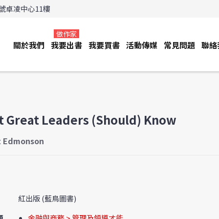
3號卓凌中心11樓
做作家
關於我們
我要出書
我要買書
活動傳媒
常見問題
聯絡
 Great Leaders (Should) Know
t Edmonson
紅出版 (藍鳥圖書)
類
金融與商務 > 管理及領導才能