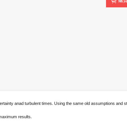
購
rtainty anad turbulent times. Using the same old assumptions and stra
 maximum results.