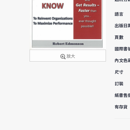
語言
出版日
頁數
國際書
放大
內文色
尺寸
訂裝
紙書售
有存貨