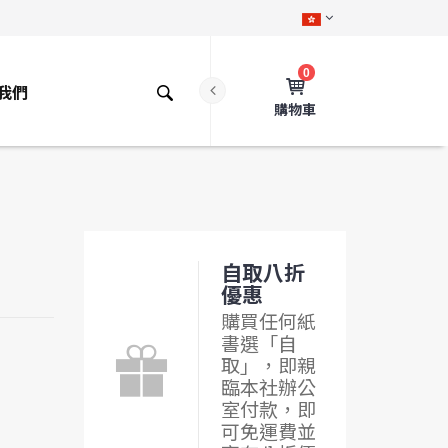
0
我們
購物車
自取八折
優惠
購買任何紙
書選「自
取」，即親
臨本社辦公
室付款，即
可免運費並