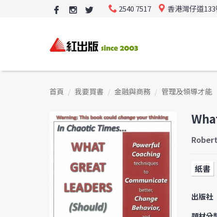
2540 7517
香港灣仔道13
首頁
我要買書
金融與商務
管理及領導才能
What
Rober
紙書
出版社
題材分