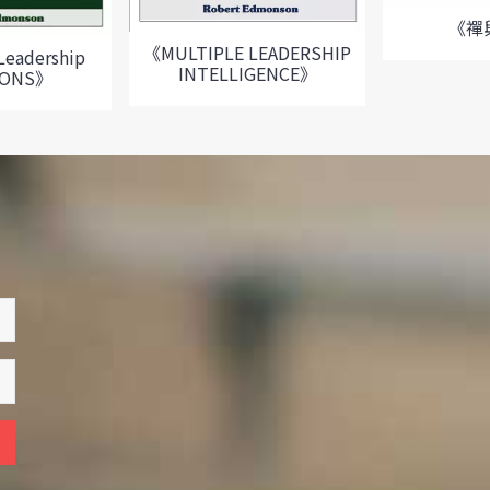
《禪
《MULTIPLE LEADERSHIP
eadership
INTELLIGENCE》
IONS》