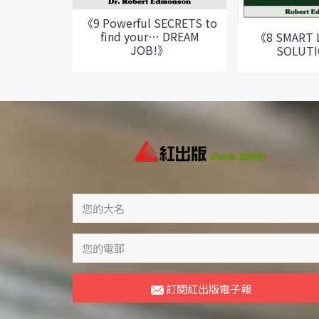
《9 Powerful SECRETS to
find your… DREAM
《8 SMART L
JOB!》
SOLUT
訂閱紅出版電子報