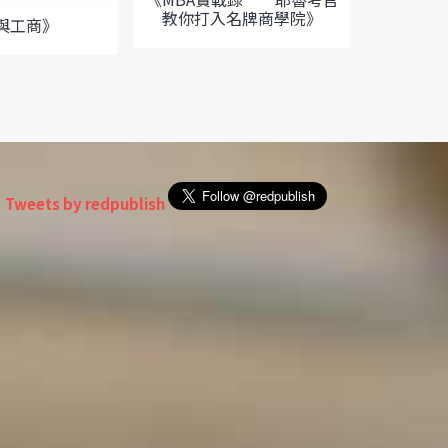
《持續改
教你打入名牌商學院》
與工商》
Tweets by redpublish