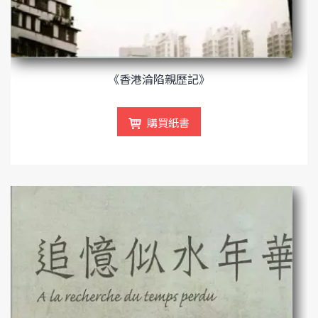
《香港淪陷親歷記》
購買紙書