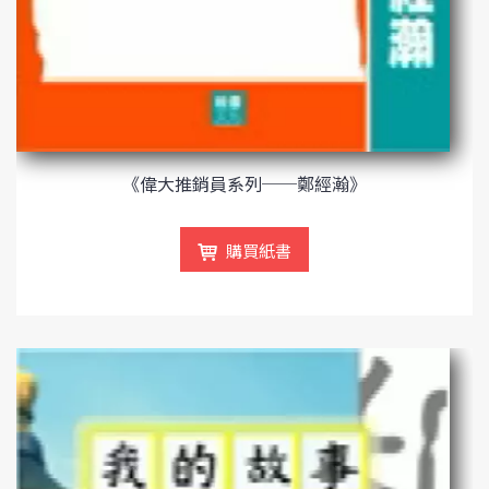
《偉大推銷員系列──鄭經瀚》
購買紙書