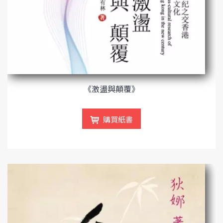
《激盪與顛覆》
購買紙書