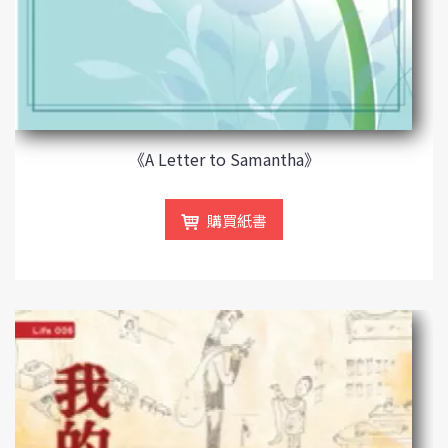
《A Letter to Samantha》
購買紙書