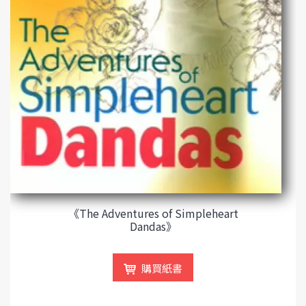
《The Adventures of Simpleheart
Dandas》
購買紙書